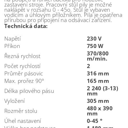
zastavení stroje. Pracovní stůl pily je možné
naklápět v rozsahu 0 - 45o. Stůl je vybaven
vodícím a úhlovým příložníkem. Pila je opatřena
přírubou pro připojení na odsávací zařízení.
Technická data:
Napětí
230 V
Příkon
750 W
370/800
Řezná rychlost
m/min.
Počet rychlostí
2
Průměr pásovic
316 mm
Max. prořez 90°
165 mm
2 240 (3-13)
Délka pilového pásu
mm
Vyložení
305 mm
480 x 390
Rozměr stolu
mm
Úhel nastavení
0-45 °