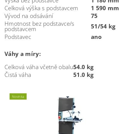
Výška bez podstavce
1 180 mm
Celková výška s podstavcem
1 590 mm
Vývod na odsávání
75
Hmotnost bez podstavce/s
51/54 kg
podstavcem
Podstavec
ano
Váhy a míry:
Celková váha včetně obalu
54.0 kg
Čistá váha
51.0 kg
Novinka