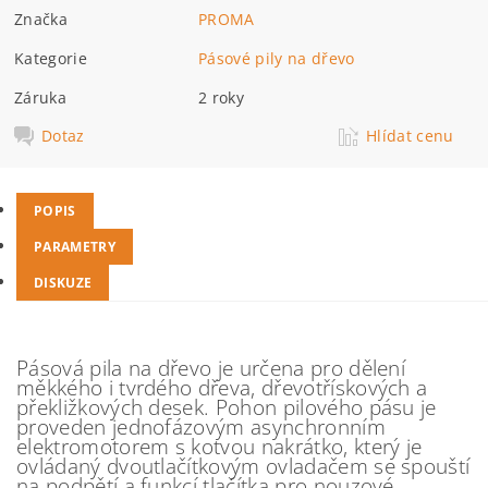
Značka
PROMA
Kategorie
Pásové pily na dřevo
Záruka
2 roky
Dotaz
Hlídat cenu
POPIS
PARAMETRY
DISKUZE
Pásová pila na dřevo je určena pro dělení
měkkého i tvrdého dřeva, dřevotřískových a
překližkových desek. Pohon pilového pásu je
proveden jednofázovým asynchronním
elektromotorem s kotvou nakrátko, který je
ovládaný dvoutlačítkovým ovladačem se spouští
na podpětí a funkcí tlačítka pro nouzové