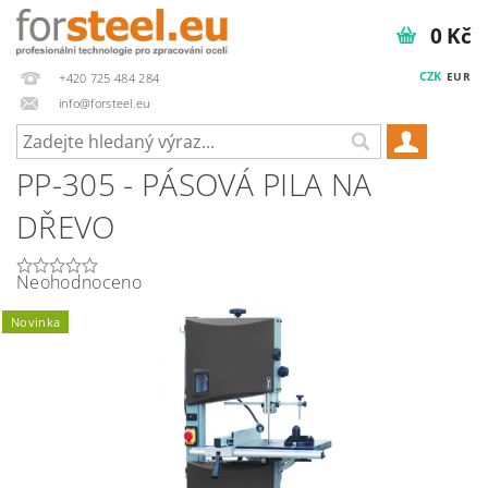
0 Kč
CZK
EUR
+420 725 484 284
info@forsteel.eu
PP-305 - PÁSOVÁ PILA NA
DŘEVO
Neohodnoceno
Novinka