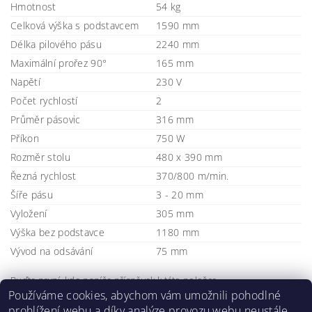
Hmotnost
54 kg
Celková výška s podstavcem
1590 mm
Délka pilového pásu
2240 mm
Maximální prořez 90°
165 mm
Napětí
230 V
Počet rychlostí
2
Průměr pásovic
316 mm
Příkon
750 W
Rozměr stolu
480 x 390 mm
Řezná rychlost
370/800 m/min.
Šíře pásu
3 - 20 mm
Vyložení
305 mm
Výška bez podstavce
1180 mm
Vývod na odsávání
75 mm
Buďte první, kdo napíše příspěvek k této položce.
Používáme cookies, abychom vám umožnili pohodlné
Přidat komentář
prohlížení webu a díky analýze provozu webu neustále