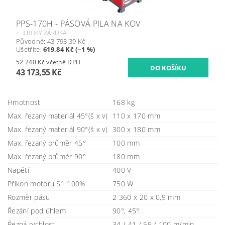
PPS-170H - PÁSOVÁ PILA NA KOV
+ 3 ROKY ZÁRUKA
Původně:
43 793,39 Kč
Ušetříte
:
619,84 Kč (–1 %)
52 240 Kč včetně DPH
43 173,55 Kč
Hmotnost
168 kg
Max. řezaný materiál 45°(š x v)
110 x 170 mm
Max. řezaný materiál 90°(š x v)
300 x 180 mm
Max. řezaný průměr 45°
100 mm
Max. řezaný průměr 90°
180 mm
Napětí
400 V
Příkon motoru S1 100%
750 W
Rozměr pásu
2 360 x 20 x 0,9 mm
Řezání pod úhlem
90°, 45°
Řezná rychlost
34 / 41 / 59 / 100 m/min.