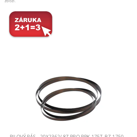
zboží.
PILOVÝ PÁS - 20X2362/ 8Z PRO PPK-175T, BZ-1750