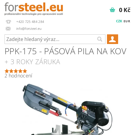
0 Kč
CZK
EUR
+420 725 484 284
info@forsteel.eu
PPK-175 - PÁSOVÁ PILA NA KOV
+ 3 ROKY ZÁRUKA
2 hodnocení