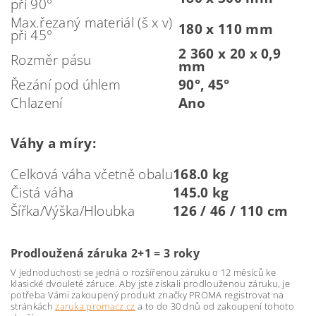
při 90°
Max.řezaný materiál (š x v)
180 x 110 mm
při 45°
2 360 x 20 x 0,9
Rozměr pásu
mm
Řezání pod úhlem
90°, 45°
Chlazení
Ano
Váhy a míry:
Celková váha včetně obalu
168.0 kg
Čistá váha
145.0 kg
Šířka/Výška/Hloubka
126 / 46 / 110 cm
Prodloužená záruka 2+1 = 3 roky
V jednoduchosti se jedná o rozšířenou záruku o 12 měsíců ke
klasické dvouleté záruce. Aby jste získali prodlouženou záruku, je
potřeba Vámi zakoupený produkt značky PROMA registrovat na
stránkách
zaruka.promacz.cz
a to do 30 dnů od zakoupení tohoto