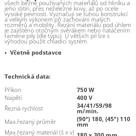
všech běžně používaných materiálů od hliníku a
jeho slitin, přes neželezné kovy, až po ocele
vysoké pevnosti. Vyznačují se tuhou konstrukcí
a velkým výkonem při zachování malých
rozměrů a mobility. Řezání materiálu pod úhlem
je zajištěno otočným svěrákem nebo natáčením
ramene pily (dle typu). U větších pil lze s
výhodou použít chladicí systém.
Včetně podstavce
Technická data:
Příkon
750 W
Napětí
400 V
34/41/59/98
Řezná rychlost
m/min.
(90°) 180, (45°) 110
Max.řezaný průměr
mm
Max.řezaný materiál (š x v)
180 x 300 mm