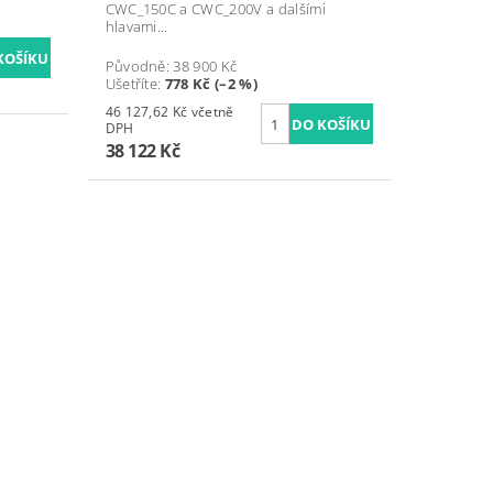
CWC_150C a CWC_200V a dalšími
hlavami...
Původně:
38 900 Kč
Ušetříte
:
778 Kč (–2 %)
46 127,62 Kč včetně
DPH
38 122 Kč