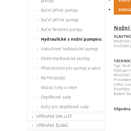
pumpy
VIDEO
Ruční přímé pumpy
DISKU
Ruční příčné pumpy
Nožní
Ruční flexibilní pumpy
VLASTNO
Hydraulické s nožní pumpou
Možnost p
Součástí 
Vzduchové hydraulické pumpy
Elektrohydraulické pumpy
TECHNI
Typ: Nož
Příslušenství pro pumpy a válce
Výstupní 
Množství 
Rychlospojky
Proveden
Váha: cca
Mazací tuky a oleje
Rozměry: 
Balení: k
Doplňkové sady
Kufry pro doplňkové sady
Objednac
STŘÍHÁNÍ DIN LIŠT
STŘÍHÁNÍ ŽLABŮ