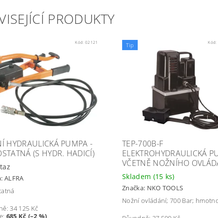
VISEJÍCÍ PRODUKTY
Kód:
02121
Kód:
Tip
Í HYDRAULICKÁ PUMPA -
TEP-700B-F
STATNÁ (S HYDR. HADICÍ)
ELEKTROHYDRAULICKÁ P
VČETNĚ NOŽNÍHO OVLÁD
taz
Skladem
(15 ks)
a:
ALFRA
Značka:
NKO TOOLS
tatná
Nožní ovládání; 700 Bar; hmotno
ně:
34 125 Kč
te
:
685 Kč (–2 %)