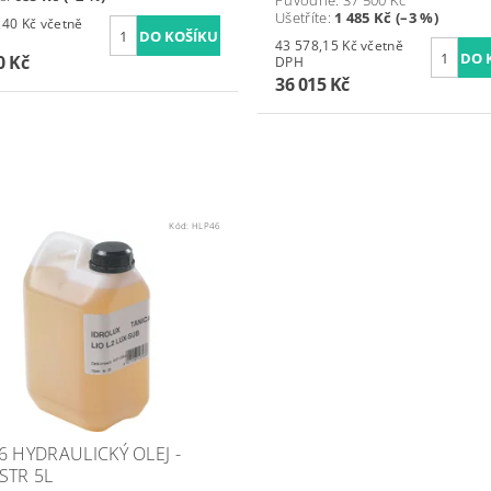
Původně:
37 500 Kč
Ušetříte
:
1 485 Kč (–3 %)
Kč včetně
43 578,15 Kč včetně
0 Kč
DPH
36 015 Kč
Kód:
HLP46
6 HYDRAULICKÝ OLEJ -
STR 5L