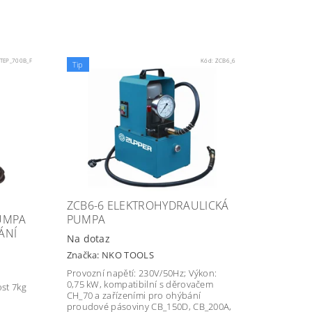
TEP_700B_F
Kód:
ZCB6_6
Tip
ZCB6-6 ELEKTROHYDRAULICKÁ
UMPA
PUMPA
ÁNÍ
Na dotaz
Značka:
NKO TOOLS
Provozní napětí: 230V/50Hz; Výkon:
0,75 kW, kompatibilní s děrovačem
st 7kg
CH_70 a zařízeními pro ohýbání
proudové pásoviny CB_150D, CB_200A,