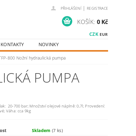
|
PŘIHLÁŠENÍ
REGISTRACE
KOŠÍK:
0 Kč
CZK
EUR
KONTAKTY
NOVINKY
TFP-800 Nožní hydraulická pumpa
LICKÁ PUMPA
lak: 20-700 bar; Množství olejové náplně: 0,7l; Provedení:
vé; Váha: cca 9kg
ost
Skladem
(7 ks)