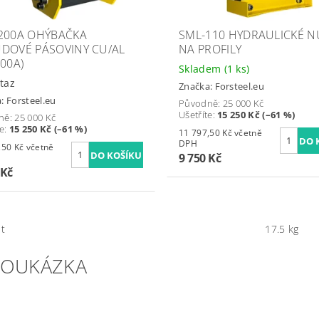
200A OHÝBAČKA
SML-110 HYDRAULICKÉ N
DOVÉ PÁSOVINY CU/AL
NA PROFILY
200A)
Skladem
(1 ks)
taz
Značka:
Forsteel.eu
a:
Forsteel.eu
Původně:
25 000 Kč
Ušetříte
:
15 250 Kč (–61 %)
ně:
25 000 Kč
te
:
15 250 Kč (–61 %)
11 797,50 Kč včetně
DPH
Kč včetně
9 750 Kč
 Kč
t
17.5 kg
EOUKÁZKA