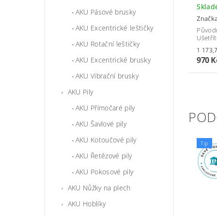
Skla
AKU Pásové brusky
Značk
AKU Excentrické leštičky
Původ
Ušetří
AKU Rotační leštičky
970 K
AKU Excentrické brusky
AKU Vibrační brusky
AKU Pily
AKU Přímočaré pily
POD
AKU Šavlové pily
AKU Kotoučové pily
Tip
AKU Řetězové pily
AKU Pokosové pily
AKU Nůžky na plech
AKU Hoblíky