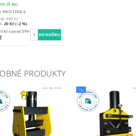
dem
(5 ks)
a:
NKO TOOLS
ně:
990 Kč
te
:
20 Kč (–2 %)
1 173,70 Kč včetně DPH
č
OBNÉ PRODUKTY
Kód:
SML_200A
K
Tip