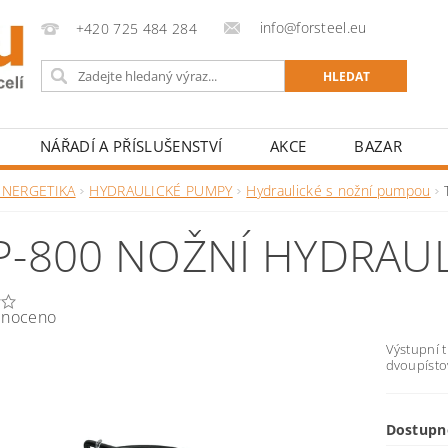
info@forsteel.eu
+420 725 484 284
NÁŘADÍ A PŘÍSLUŠENSTVÍ
AKCE
BAZAR
ENERGETIKA
HYDRAULICKÉ PUMPY
Hydraulické s nožní pumpou
P-800 NOŽNÍ HYDRAU
noceno
Výstupní t
dvoupísto
Dostupn