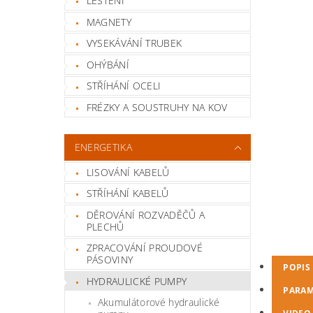
LEŠTĚNÍ
MAGNETY
VYSEKÁVÁNÍ TRUBEK
OHÝBÁNÍ
STŘÍHÁNÍ OCELI
FRÉZKY A SOUSTRUHY NA KOV
ENERGETIKA
LISOVÁNÍ KABELŮ
STŘÍHÁNÍ KABELŮ
DĚROVÁNÍ ROZVADĚČŮ A
PLECHŮ
ZPRACOVÁNÍ PROUDOVÉ
PÁSOVINY
POPIS
HYDRAULICKÉ PUMPY
PARAM
Akumulátorové hydraulické