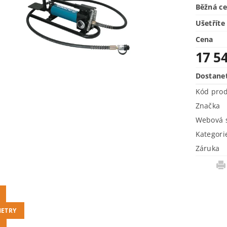
Běžná c
Ušetříte
Cena
17 5
Dostane
Kód pro
Značka
Webová s
Kategori
Záruka
ETRY