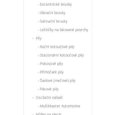
Excentrické brusky
Vibrační brusky
Satinační brusky
Leštičky na lakované povrchy
Pily
Ruční kotoučové pily
Stacionární kotoučové pily
Pokosové pily
Přímočaré pily
Šavlové (mečové) pily
Pásové pily
Oscilační nářadí
MultiMaster Automotive
Nůžky na plech