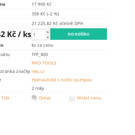
ena
17 900 Kč
358 Kč
(–2 %)
21 225,82 Kč včetně DPH
42 Kč
/ ks
te
ks za cenu
duktu
TFP_800
NKO TOOLS
tránka značky
nko.cz
e
Hydraulické s nožní pumpou
2 roky
Tisk
Dotaz
Hlídat cenu