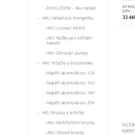
40 462,40 
EVOLUTION - Aku nářadí
DPH
33 44
AKU nářadí pro energetiku
AKU Lisovací kleště
AKU Nůžky pro stříhání
kabelů
AKU Děrovací pumpy
AKU Vrtačky a šroubováky
Napětí akumulátoru 12V
Napětí akumulátoru 16V
Napětí akumulátoru 18V
Napětí akumulátoru 20V
AKU Brusky a leštičky
AKU Multifunkční brusky
HLP4
KANY
AKU Úhlové brusky