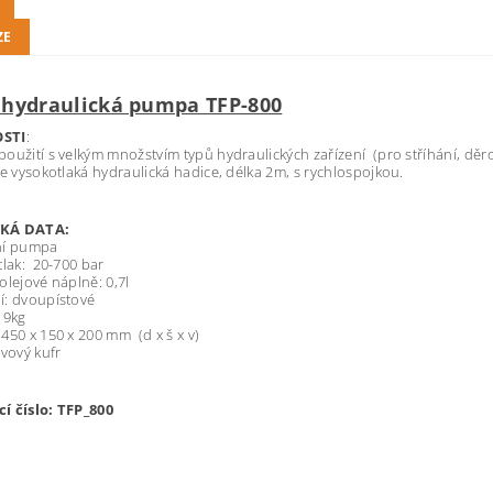
ZE
 hydraulická pumpa TFP-800
STI
:
oužití s velkým množstvím typů hydraulických zařízení (pro stříhání, děrov
je vysokotlaká hydraulická hadice, délka 2m, s rychlospojkou.
CKÁ DATA:
ní pumpa
tlak: 20-700 bar
olejové náplně: 0,7l
í: dvoupístové
 9kg
450 x 150 x 200 mm (d x š x v)
ovový kufr
í číslo: TFP_800