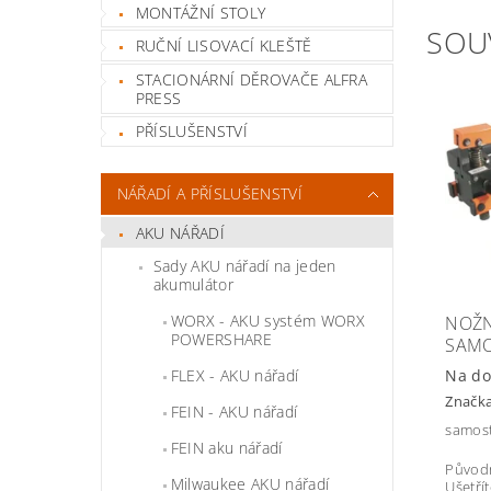
MONTÁŽNÍ STOLY
SOU
RUČNÍ LISOVACÍ KLEŠTĚ
STACIONÁRNÍ DĚROVAČE ALFRA
PRESS
PŘÍSLUŠENSTVÍ
NÁŘADÍ A PŘÍSLUŠENSTVÍ
AKU NÁŘADÍ
Sady AKU nářadí na jeden
akumulátor
WORX - AKU systém WORX
NOŽN
POWERSHARE
SAMO
Na do
FLEX - AKU nářadí
Značk
FEIN - AKU nářadí
samos
FEIN aku nářadí
Původ
Milwaukee AKU nářadí
Ušetří