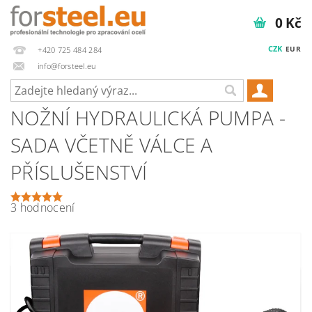
0 Kč
CZK
EUR
+420 725 484 284
info@forsteel.eu
NOŽNÍ HYDRAULICKÁ PUMPA -
SADA VČETNĚ VÁLCE A
PŘÍSLUŠENSTVÍ
3 hodnocení