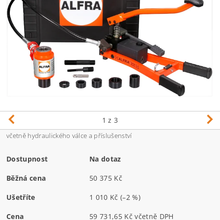
1
z 3
včetně hydraulického válce a příslušenství
Dostupnost
Na dotaz
Běžná cena
50 375 Kč
Ušetříte
1 010 Kč
(–2 %)
Cena
59 731,65 Kč včetně DPH