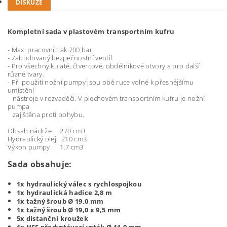
DISKUZE
Kompletní sada v plastovém transportním kufru
- Max. pracovní tlak 700 bar.
- Zabudovaný bezpečnostní ventil.
- Pro všechny kulaté, čtvercové, obdélníkové otvory a pro další
různé tvary.
- Při použití nožní pumpy jsou obě ruce volné k přesnějšímu
umístění
nástroje v rozvaděči. V plechovém transportním kufru je nožní
pumpa
zajištěna proti pohybu.
Obsah nádrže 270 cm3
Hydraulický olej 210 cm3
Výkon pumpy 1.7 cm3
Sada obsahuje:
1x hydraulický válec s rychlospojkou
1x hydraulická hadice 2,8 m
1x tažný šroub Ø 19,0 mm
1x tažný šroub Ø 19,0 x 9,5 mm
5x distanční kroužek