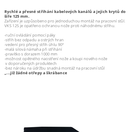
Rychlé a přesné střihání kabelových kanálů a jejich krytů do
šíře 125 mm.
Zařízení je uzpůsobeno pro jednoduchou montáž na pracovní stůl.
VKS 125 je opatřeno ochranou nože proti náhodnému střihu.
-ruční ovládání pomocí páky
-střih bez odpadu a ostrých hran
-vedení pro přesný střih úhlu 90°
-malá silová námaha při střihání
-pravítko s dorazem 1000 mm
-možnost opětného naostření nože a koupi nového nože
v doporučených produktech
-bez nároku na údržbu snadná montáž na pracovní stůl
„...již žádné otřepy a škrábance