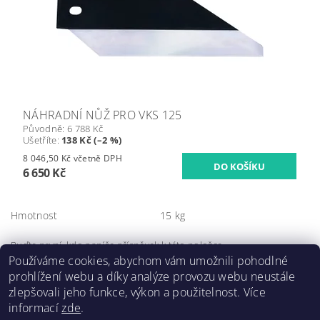
NÁHRADNÍ NŮŽ PRO VKS 125
Původně:
6 788 Kč
Ušetříte
:
138 Kč (–2 %)
8 046,50 Kč včetně DPH
6 650 Kč
Hmotnost
15 kg
Buďte první, kdo napíše příspěvek k této položce.
Používáme cookies, abychom vám umožnili pohodlné
Přidat komentář
prohlížení webu a díky analýze provozu webu neustále
zlepšovali jeho funkce, výkon a použitelnost. Více
informací
zde
.