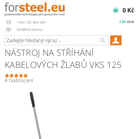
0 Kč
CZK
EUR
+420 725 484 284
info@forsteel.eu
NÁSTROJ NA STŘÍHÁNÍ
KABELOVÝCH ŽLABŮ VKS 125
4 hodnocení