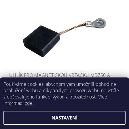
UHLÍK PRO MAGNETICKOU VRTAČKU MD750 A
MD120 (1 KS)
Používáme cookies, abychom vám umožnili pohodlné
prohlížení webu a díky analýze provozu webu neustále
312,18 Kč včetně DPH
258 Kč
/ ks
zlepšovali jeho funkce, výkon a použitelnost. Více
informací
zde
.
NASTAVENÍ
Upravit nastavení cookies
2026 ©
Forsteel.eu
, všechna práva vyhrazena