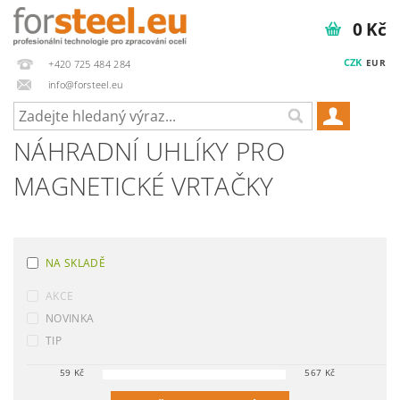
0 Kč
CZK
EUR
+420 725 484 284
info@forsteel.eu
NÁHRADNÍ UHLÍKY PRO
MAGNETICKÉ VRTAČKY
NA SKLADĚ
AKCE
NOVINKA
TIP
59
Kč
567
Kč