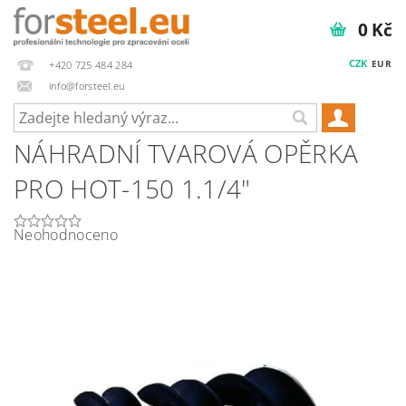
0 Kč
CZK
EUR
+420 725 484 284
info@forsteel.eu
NÁHRADNÍ TVAROVÁ OPĚRKA
PRO HOT-150 1.1/4"
Neohodnoceno