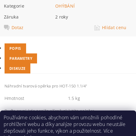
Kategorie
OHÝBÁNÍ
Záruka
2 roky
Dotaz
Hlídat cenu
POPIS
PARAMETRY
DISKUZE
Náhradní tvarová opěrka pro HOT-150 1.1/4"
Hmotnost
1.5 kg
Buďte první, kdo napíše příspěvek k této položce.
Používáme cookies, abychom vám umožnili pohodlné
Přidat komentář
prohlížení webu a díky analýze provozu webu neustále
zlepšovali jeho funkce, výkon a použitelnost. Více