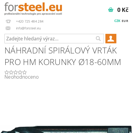
0 Kč
CZK
EUR
+420 725 484 284
info@forsteel.eu
NÁHRADNÍ SPIRÁLOVÝ VRTÁK
PRO HM KORUNKY Ø18-60MM
Neohodnoceno