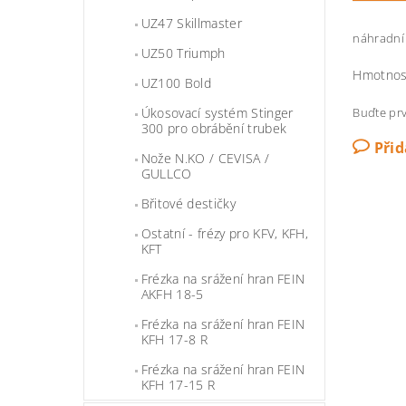
UZ47 Skillmaster
náhradní 
UZ50 Triumph
Hmotnos
UZ100 Bold
Buďte prv
Úkosovací systém Stinger
300 pro obrábění trubek
Při
Nože N.KO / CEVISA /
GULLCO
Břitové destičky
Ostatní - frézy pro KFV, KFH,
KFT
Frézka na srážení hran FEIN
AKFH 18-5
Frézka na srážení hran FEIN
KFH 17-8 R
Frézka na srážení hran FEIN
KFH 17-15 R