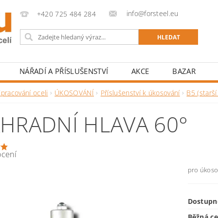
info@forsteel.eu
+420 725 484 284
NÁŘADÍ A PŘÍSLUŠENSTVÍ
AKCE
BAZAR
pracování oceli
ÚKOSOVÁNÍ
Příslušenství k úkosování
B5 (starší
HRADNÍ HLAVA 60°
ocení
pro úkoso
Dostupn
Běžná c