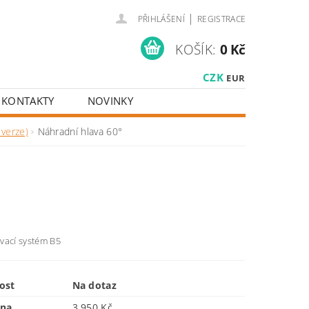
|
PŘIHLÁŠENÍ
REGISTRACE
KOŠÍK:
0 Kč
CZK
EUR
KONTAKTY
NOVINKY
 verze)
Náhradní hlava 60°
vací systém B5
ost
Na dotaz
ena
3 950 Kč