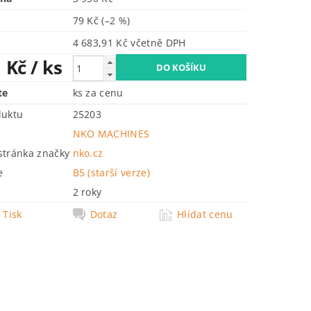
79 Kč
(–2 %)
4 683,91 Kč včetně DPH
1 Kč
/ ks
te
ks za cenu
duktu
25203
NKO MACHINES
tránka značky
nko.cz
e
B5 (starší verze)
2 roky
Tisk
Dotaz
Hlídat cenu