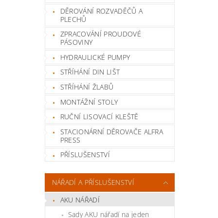
DĚROVÁNÍ ROZVADĚČŮ A
PLECHŮ
ZPRACOVÁNÍ PROUDOVÉ
PÁSOVINY
HYDRAULICKÉ PUMPY
STŘÍHÁNÍ DIN LIŠT
STŘÍHÁNÍ ŽLABŮ
MONTÁŽNÍ STOLY
RUČNÍ LISOVACÍ KLEŠTĚ
STACIONÁRNÍ DĚROVAČE ALFRA
PRESS
PŘÍSLUŠENSTVÍ
NÁŘADÍ A PŘÍSLUŠENSTVÍ
AKU NÁŘADÍ
Sady AKU nářadí na jeden