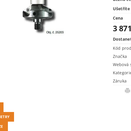
Ušetříte
Cena
3 87
Dostane
Kód pro
Značka
Webová s
Kategori
Záruka
ETRY
ZE