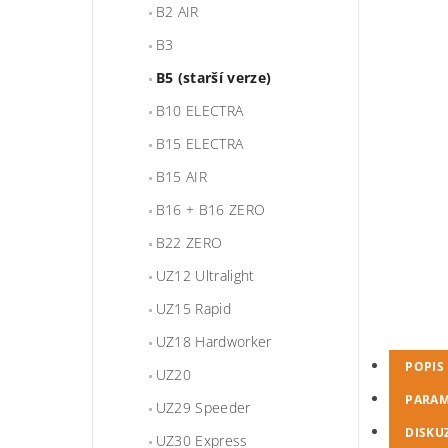
B2 AIR
B3
B5 (starší verze)
B10 ELECTRA
B15 ELECTRA
B15 AIR
B16 + B16 ZERO
B22 ZERO
UZ12 Ultralight
UZ15 Rapid
UZ18 Hardworker
POPIS
UZ20
PARAM
UZ29 Speeder
DISKU
UZ30 Express