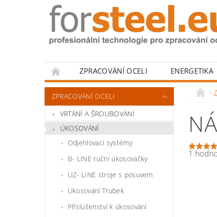
ZPRACOVÁNÍ OCELI
ENERGETIKA
HODNOCENÍ OBCHODU
Z
ZPRACOVÁNÍ OCELI
VRTÁNÍ A ŠROUBOVÁNÍ
NÁ
ÚKOSOVÁNÍ
Odjehlovací systémy
1 hodn
B- LINE ruční úkosovačky
UZ- LINE stroje s posuvem
Ukosování Trubek
Příslušenství k úkosování