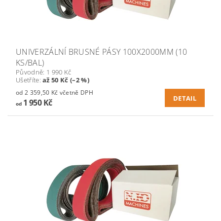
UNIVERZÁLNÍ BRUSNÉ PÁSY 100X2000MM (10
KS/BAL)
Původně:
1 990 Kč
Ušetříte
:
až 50 Kč (–2 %)
od 2 359,50 Kč včetně DPH
DETAIL
1 950 Kč
od