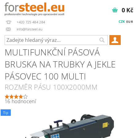
0 Kč
CZK
EUR
+420 725 484 284
info@forsteel.eu
MULTIFUNKČNÍ PÁSOVÁ
BRUSKA NA TRUBKY A JEKLE
PÁSOVEC 100 MULTI
ROZMĚR PÁSU 100X2000MM
16 hodnocení
Tip