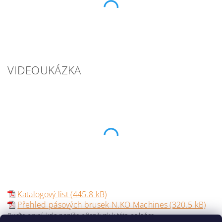
VIDEOUKÁZKA
Katalogový list (445.8 kB)
Přehled pásových brusek N.KO Machines (320.5 kB)
Buďte první, kdo napíše příspěvek k této položce.