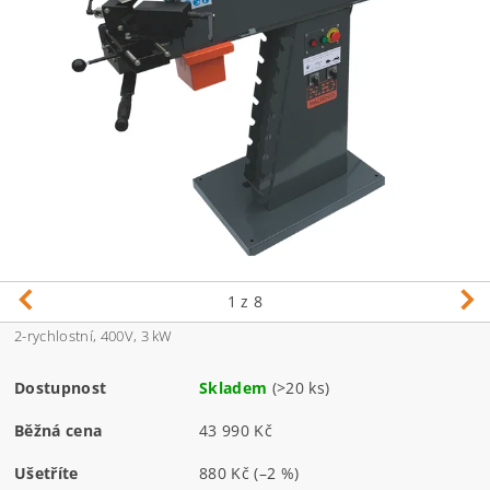
1
z 8
2-rychlostní, 400V, 3 kW
Dostupnost
Skladem
(>20 ks)
Běžná cena
43 990 Kč
Ušetříte
880 Kč
(–2 %)