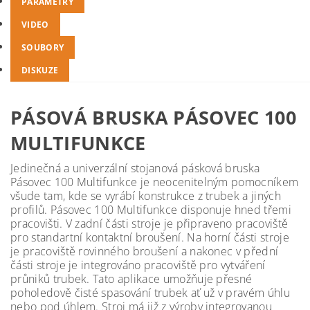
PARAMETRY
VIDEO
SOUBORY
DISKUZE
PÁSOVÁ BRUSKA PÁSOVEC 100
MULTIFUNKCE
Jedinečná a univerzální stojanová pásková bruska
Pásovec 100 Multifunkce je neocenitelným pomocníkem
všude tam, kde se vyrábí konstrukce z trubek a jiných
profilů. Pásovec 100 Multifunkce disponuje hned třemi
pracovišti. V zadní části stroje je připraveno pracoviště
pro standartní kontaktní broušení. Na horní části stroje
je pracoviště rovinného broušení a nakonec v přední
části stroje je integrováno pracoviště pro vytváření
průniků trubek. Tato aplikace umožňuje přesné
poholedově čisté spasování trubek ať už v pravém úhlu
nebo pod úhlem. Stroj má již z výroby integrovanou