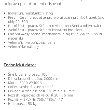
přípravu pro připojení odsávání.
Inovativní, multifunkční stroj
Přední část - pracoviště pro vybrušování průniků trubek (pro
úhly 0°- 60°)
Horní část - pracoviště pro rovinné broušení a odjehlování
Zadní část - pracoviště pro kontaktní broušení
Masivní 4-osý podací mechanismus zajišťuje kvalitní upnutí
materiálu
Velmi příznivá pořizovací cena
Velmi nízké náklady
Technická data:
Šíře brusného pásu: 100 mm
Délka brusného pásu: 2000 mm
Motor: 3000 W/400 V
Počet rychlostí: 2-rychlostní
Obvodová rychlost pásu: 30 m/s a 15 m/s
Rozsah kopírovacích válců: Ř 20 - 76 mm
Rozměry (ŠxVxH): 768x1185x1417
Hmotnost: 158 kg