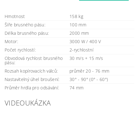
Hmotnost
158 kg
Šíře brusného pásu:
100 mm
Délka brusného pásu:
2000 mm
Motor:
3000 W / 400 V
Počet rychlostí:
2-rychlostní
Obvodová rychlost brusného
30 m/s + 15 m/s
pásu:
Rozsah kopírovacích válců:
průměr 20 - 76 mm
Nastavitelný úhel broušení:
30° - 90° (0° - 60°)
Průměr hrdla pro odsávání:
74 mm
VIDEOUKÁZKA