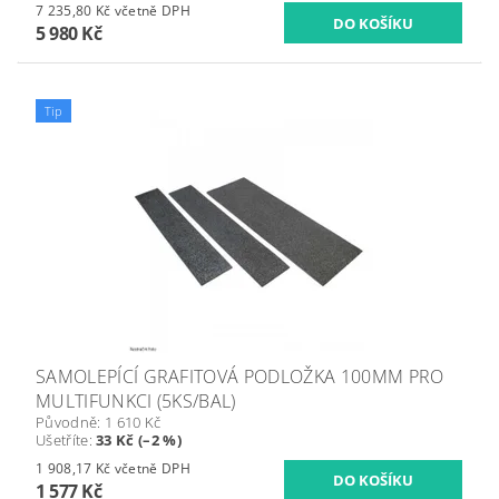
7 235,80 Kč včetně DPH
5 980 Kč
Tip
SAMOLEPÍCÍ GRAFITOVÁ PODLOŽKA 100MM PRO
MULTIFUNKCI (5KS/BAL)
Původně:
1 610 Kč
Ušetříte
:
33 Kč (–2 %)
1 908,17 Kč včetně DPH
1 577 Kč