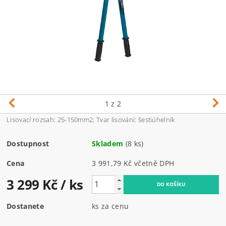
1
z 2
Lisovací rozsah: 25-150mm2; Tvar lisování: šestiúhelník
Dostupnost
Skladem
(8 ks)
Cena
3 991,79 Kč včetně DPH
3 299 Kč
/ ks
Dostanete
ks za cenu