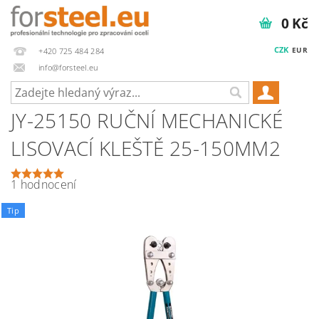
0 Kč
CZK
EUR
+420 725 484 284
info@forsteel.eu
JY-25150 RUČNÍ MECHANICKÉ
LISOVACÍ KLEŠTĚ 25-150MM2
1 hodnocení
Tip