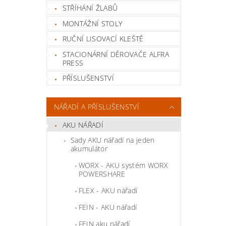
STŘÍHÁNÍ ŽLABŮ
MONTÁŽNÍ STOLY
RUČNÍ LISOVACÍ KLEŠTĚ
STACIONÁRNÍ DĚROVAČE ALFRA
PRESS
PŘÍSLUŠENSTVÍ
NÁŘADÍ A PŘÍSLUŠENSTVÍ
AKU NÁŘADÍ
Sady AKU nářadí na jeden
akumulátor
WORX - AKU systém WORX
POWERSHARE
FLEX - AKU nářadí
FEIN - AKU nářadí
FEIN aku nářadí