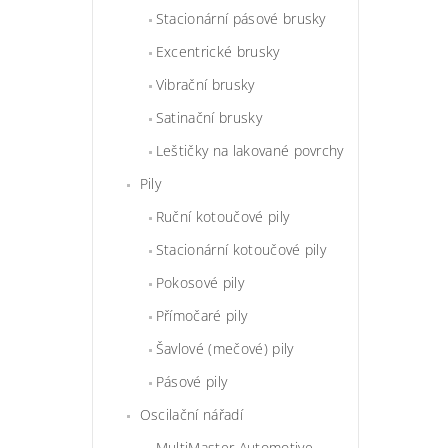
Stacionární pásové brusky
Excentrické brusky
Vibrační brusky
Satinační brusky
Leštičky na lakované povrchy
Pily
Ruční kotoučové pily
Stacionární kotoučové pily
Pokosové pily
Přímočaré pily
Šavlové (mečové) pily
Pásové pily
Oscilační nářadí
MultiMaster Automotive