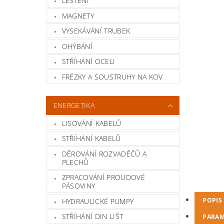
LEŠTĚNÍ
MAGNETY
VYSEKÁVÁNÍ TRUBEK
OHÝBÁNÍ
STŘÍHÁNÍ OCELI
FRÉZKY A SOUSTRUHY NA KOV
ENERGETIKA
LISOVÁNÍ KABELŮ
STŘÍHÁNÍ KABELŮ
DĚROVÁNÍ ROZVADĚČŮ A
PLECHŮ
ZPRACOVÁNÍ PROUDOVÉ
PÁSOVINY
POPIS
HYDRAULICKÉ PUMPY
STŘÍHÁNÍ DIN LIŠT
PARAM