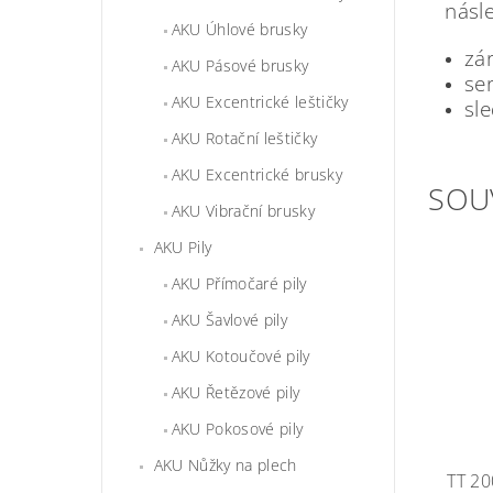
násle
AKU Úhlové brusky
zár
AKU Pásové brusky
ser
AKU Excentrické leštičky
sl
AKU Rotační leštičky
AKU Excentrické brusky
SOU
AKU Vibrační brusky
AKU Pily
AKU Přímočaré pily
AKU Šavlové pily
AKU Kotoučové pily
AKU Řetězové pily
AKU Pokosové pily
AKU Nůžky na plech
TT 2