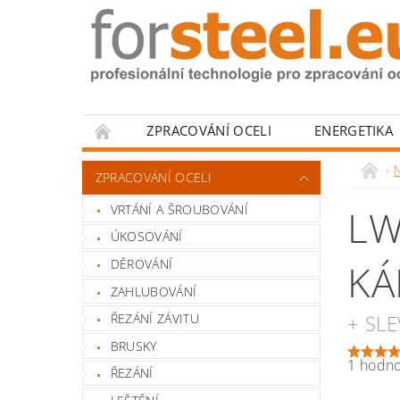
ZPRACOVÁNÍ OCELI
ENERGETIKA
HODNOCENÍ OBCHODU
N
ZPRACOVÁNÍ OCELI
VRTÁNÍ A ŠROUBOVÁNÍ
LW
ÚKOSOVÁNÍ
DĚROVÁNÍ
K
ZAHLUBOVÁNÍ
+ SL
ŘEZÁNÍ ZÁVITU
BRUSKY
1 hodn
ŘEZÁNÍ