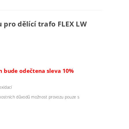
pro dělící trafo
FLEX LW
ám bude odečtena sleva 10%
oxidací
ečnostních důvodů možnost provozu pouze s