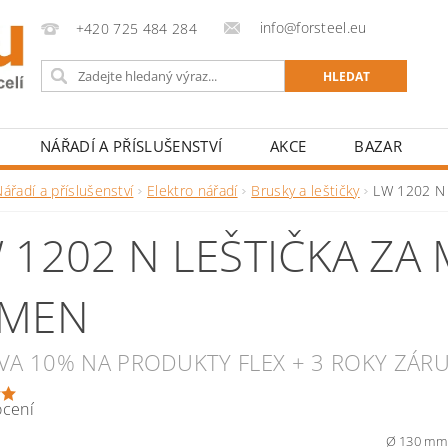
info@forsteel.eu
+420 725 484 284
NÁŘADÍ A PŘÍSLUŠENSTVÍ
AKCE
BAZAR
ářadí a příslušenství
Elektro nářadí
Brusky a leštičky
LW 1202 N 
 1202 N LEŠTIČKA ZA
ÁMEN
EVA 10% NA PRODUKTY FLEX + 3 ROKY ZÁR
ocení
Ø 130 mm