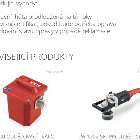
dující výhody:
uční lhůta prodloužená na tři roky
visní certifikát, pokud bude potřeba oprava
edování stavu opravy v případě reklamace
VISEJÍCÍ PRODUKTY
Kód:
373370
K
000 ODDĚLOVACÍ TRAFO
LW 1202 SN, PRCD LEŠTIČ