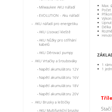
Max. Ø
Milwaukee AKU nářadí
Počet
Příko
EVOLUTION - Aku nářadí
Výkon
Upnut
AKU nářadí pro energetiku
Délka
Rozměr
AKU Lisovací kleště
Hmotn
AKU Nůžky pro stříhání
kabelů
AKU Děrovací pumpy
ZÁKLA
AKU Vrtačky a šroubováky
1 rámo
1 jedn
Napětí akumulátoru 12V
Napětí akumulátoru 16V
Napětí akumulátoru 18V
Napětí akumulátoru 20V
Tříl
AKU Brusky a leštičky
Stačí
AKU Multifunkční brusky