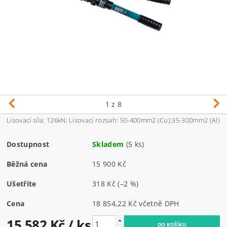
1
z 8
Lisovací síla: 126kN; Lisovací rozsah: 50-400mm2 (Cu);35-300mm2 (Al)
Dostupnost
Skladem
(5 ks)
Běžná cena
15 900 Kč
Ušetříte
318 Kč
(–2 %)
Cena
18 854,22 Kč včetně DPH
15 582 Kč
/ ks