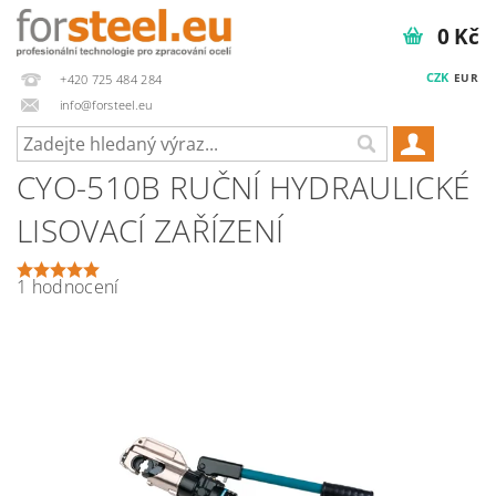
0 Kč
CZK
EUR
+420 725 484 284
info@forsteel.eu
CYO-510B RUČNÍ HYDRAULICKÉ
LISOVACÍ ZAŘÍZENÍ
1 hodnocení