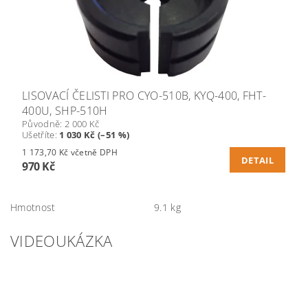
LISOVACÍ ČELISTI PRO CYO-510B, KYQ-400, FHT-
400U, SHP-510H
Původně:
2 000 Kč
Ušetříte
:
1 030 Kč (–51 %)
1 173,70 Kč včetně DPH
DETAIL
970 Kč
Hmotnost
9.1 kg
VIDEOUKÁZKA