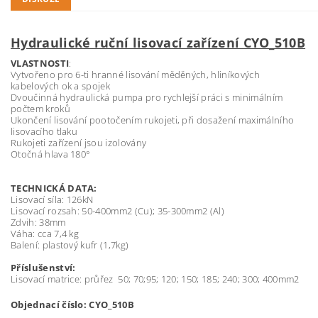
Hydraulické ruční lisovací zařízení CYO_510B
VLASTNOSTI
:
Vytvořeno pro 6-ti hranné lisování měděných, hliníkových
kabelových ok a spojek
Dvoučinná hydraulická pumpa pro rychlejší práci s minimálním
počtem kroků
Ukončení lisování pootočením rukojeti, při dosažení maximálního
lisovacího tlaku
Rukojeti zařízení jsou izolovány
Otočná hlava 180°
TECHNICKÁ DATA:
Lisovací síla: 126kN
Lisovací rozsah: 50-400mm2 (Cu); 35-300mm2 (Al)
Zdvih: 38mm
Váha: cca 7,4 kg
Balení: plastový kufr (1,7kg)
Příslušenství:
Lisovací matrice: průřez 50; 70;95; 120; 150; 185; 240; 300; 400mm2
Objednací číslo: CYO_510B