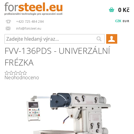
0 Kč
CZK
EUR
+420 725 484 284
info@forsteel.eu
FVV-136PDS - UNIVERZÁLNÍ
FRÉZKA
Neohodnoceno