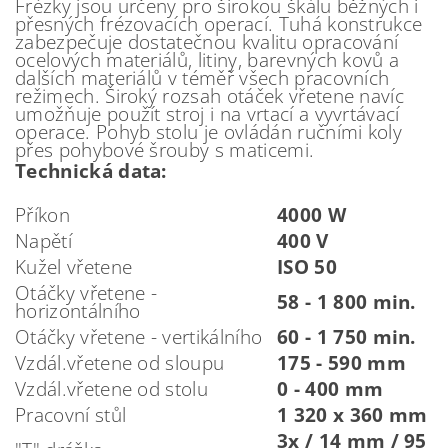
Frézky jsou určeny pro širokou škálu běžných i
přesných frézovacích operací. Tuhá konstrukce
zabezpečuje dostatečnou kvalitu opracování
ocelových materiálů, litiny, barevných kovů a
dalších materiálů v téměř všech pracovních
režimech. Široký rozsah otáček vřetene navíc
umožňuje použít stroj i na vrtací a vyvrtávací
operace. Pohyb stolu je ovládán ručními koly
přes pohybové šrouby s maticemi.
Technická data:
Příkon
4000 W
Napětí
400 V
Kužel vřetene
ISO 50
Otáčky vřetene -
58 - 1 800 min.
horizontálního
Otáčky vřetene - vertikálního
60 - 1 750 min.
Vzdál.vřetene od sloupu
175 - 590 mm
Vzdál.vřetene od stolu
0 - 400 mm
Pracovní stůl
1 320 x 360 mm
3x / 14 mm / 95