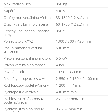
Max. zatížení stolu
350 kg
Napětí
400 V
Otáčky horizontálního vřetena
38-1310 (12 st.) /min.
Otáčky vertikálního vřetena
60-1750 (12 st.) /min.
Otočný úhel náběhu otočné
360 °
hlavy
Pojezd stolu X/Y/Z
1300 / 300 / 420 mm
Posun ramena s vertikál.
500 mm
vřetenem
Příkon horizontálního motoru
5,5 kW
Příkon vertikálního motoru
4 kW
Rozměr stolu
1 650 - 360 mm
Rozměry stroje (d x š x v)
2 550 x 2 160 x 2 100 mm
Rychloposuv podélný/příčný
1 200 mm/min.
Rychloposuv vertikální
400 mm/min.
Rychlost strojního posuvu
25 - 800 mm/min.
podélný/příčný
Rychlost strojního posuvu
8 - 267 mm/min.