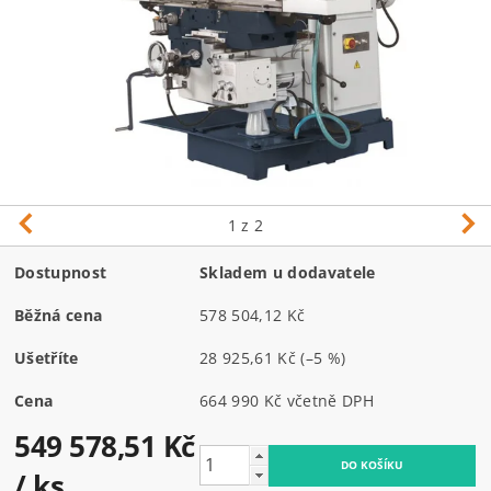
1
z 2
Dostupnost
Skladem u dodavatele
Běžná cena
578 504,12 Kč
Ušetříte
28 925,61 Kč
(–5 %)
Cena
664 990 Kč včetně DPH
549 578,51 Kč
/ ks