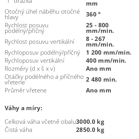
"T" drážka
mm
Otočný úhel náběhu otočné
360 °
hlavy
Rychlost posuvu
25 - 800
podélný/příčný
mm/min.
8 - 267
Rychlost posuvu vertikální
mm/min.
Rychloposuv podélný/příčný
1 200 mm/min.
Rychloposuv vertikální
400 mm/min.
Rozměry (d x š x v)
Ano mm
Otáčky podélného a příčného
2 480 min.
vřetene
Průměr vřetene
Ano mm
Váhy a míry:
Celková váha včetně obalu
3000.0 kg
Čistá váha
2850.0 kg