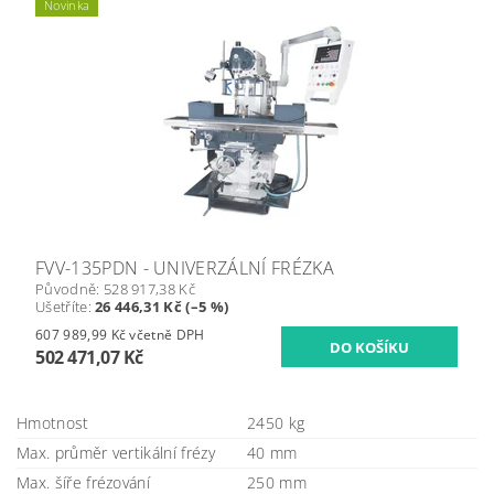
Novinka
FVV-135PDN - UNIVERZÁLNÍ FRÉZKA
Původně:
528 917,38 Kč
Ušetříte
:
26 446,31 Kč (–5 %)
607 989,99 Kč včetně DPH
502 471,07 Kč
Hmotnost
2450 kg
Max. průměr vertikální frézy
40 mm
Max. šíře frézování
250 mm