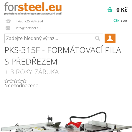
0 Kč
CZK
EUR
+420 725 484 284
info@forsteel.eu
PKS-315F - FORMÁTOVACÍ PILA
S PŘEDŘEZEM
+ 3 ROKY ZÁRUKA
Neohodnoceno