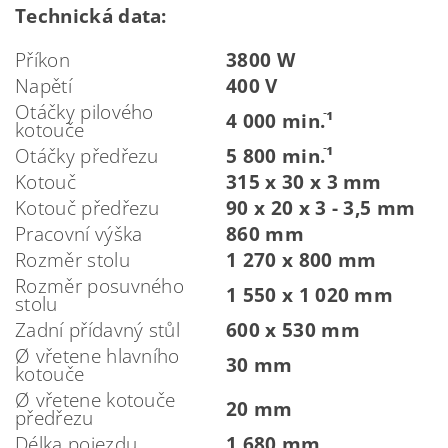
Technická data:
Příkon
3800 W
Napětí
400 V
Otáčky pilového
4 000 min.ֿ¹
kotouče
Otáčky předřezu
5 800 min.ֿ¹
Kotouč
315 x 30 x 3 mm
Kotouč předřezu
90 x 20 x 3 - 3,5 mm
Pracovní výška
860 mm
Rozměr stolu
1 270 x 800 mm
Rozměr posuvného
1 550 x 1 020 mm
stolu
Zadní přídavný stůl
600 x 530 mm
Ø vřetene hlavního
30 mm
kotouče
Ø vřetene kotouče
20 mm
předřezu
Délka pojezdu
1 680 mm