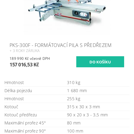
PKS-300F - FORMÁTOVACÍ PILA S PŘEDŘEZEM
+ 3 ROKY ZÁRUKA
189 990 Kč včetně DPH
157 016,53 Kč
Hmotnost
310 kg
Délka pojezdu
1 680 mm
Hmotnost
255 kg
Kotouč
315 x 30 x 3 mm
Kotouč předřezu
90 x 20 x 3 - 3,5 mm
Maximální prořez 45°
80 mm
Maximální prořez 90°
100 mm