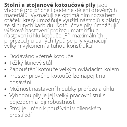
Stolní a stojanové kotoučové pily
jsou
vhodné pro příčné i podélné dělení dřevěných
materiálů. Vyznačují se optimálním rozsahem
otáček, který umožňuje využití nástrojů s plátky
ze slinutých karbidů. Kotoučové pily umožňují
výškové nastavení prořezu materiálu a
nastavení úhlu kotouče. Při maximálních
prořezech u daných typů se pily vyznačují
velkým výkonem a tuhou konstrukcí.
Dodáváno včetně kotouče
Těžký litinový stůl
Zapouštění kotouče velkým ovládacím kolem
Prostor pilového kotouče lze napojit na
odsávání
Možnost nastavení hloubky prořezu a úhlu
Výhodou pily je její velký pracovní stůl s
pojezdem a její robustnost
Stroj je určen k používání v dílenském
prostředí