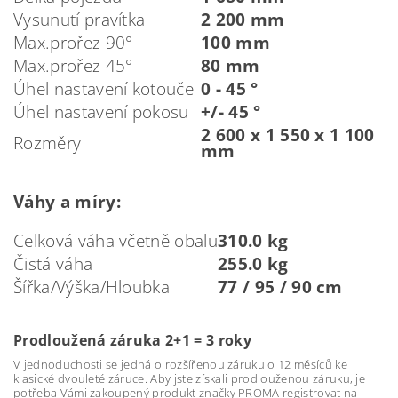
Vysunutí pravítka
2 200 mm
Max.prořez 90°
100 mm
Max.prořez 45°
80 mm
Úhel nastavení kotouče
0 - 45 °
Úhel nastavení pokosu
+/- 45 °
2 600 x 1 550 x 1 100
Rozměry
mm
Váhy a míry:
Celková váha včetně obalu
310.0 kg
Čistá váha
255.0 kg
Šířka/Výška/Hloubka
77 / 95 / 90 cm
Prodloužená záruka 2+1 = 3 roky
V jednoduchosti se jedná o rozšířenou záruku o 12 měsíců ke
klasické dvouleté záruce. Aby jste získali prodlouženou záruku, je
potřeba Vámi zakoupený produkt značky PROMA registrovat na