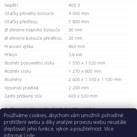
Napětí
400 V
Otáčky pilového kotouče
4 000 min.
Otáčky předřezu
5 800 min.
Ø vřetene hlavního kotouče
30 mm
Ø vřetene kotouče předřezu
20 mm
Pracovní výška
860 mm
Příkon
3,8 kW
Rozměr posuvného stolu
1 550 x 1 020 mm
Rozměr stolu
1 270 x 800 mm
Rozměry
2 600 x 1 550 x 1 100 mm
Vysunutí pravítka
2 200 mm
Zadní přídavný stůl
600 x 530 mm
Buďte první, kdo napíše příspěvek k této položce.
Používáme cookies, abychom vám umožnili pohodlné
Přidat komentář
prohlížení webu a díky analýze provozu webu neustále
zlepšovali jeho funkce, výkon a použitelnost. Více
informací
zde
.