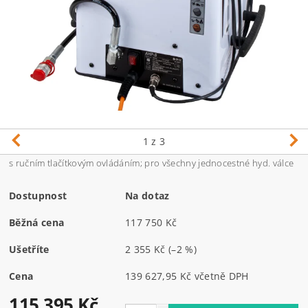
1
z 3
s ručním tlačítkovým ovládáním; pro všechny jednocestné hyd. válce
Dostupnost
Na dotaz
Běžná cena
117 750 Kč
Ušetříte
2 355 Kč
(–2 %)
Cena
139 627,95 Kč včetně DPH
115 395 Kč