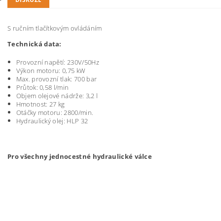
S ručním tlačítkovým ovládáním
Technická data:
Provozní napětí: 230V/50Hz
Výkon motoru: 0,75 kW
Max. provozní tlak: 700 bar
Průtok: 0,58 l/min
Objem olejové nádrže: 3,2 l
Hmotnost: 27 kg
Otáčky motoru: 2800/min.
Hydraulický olej: HLP 32
Pro všechny jednocestné hydraulické válce