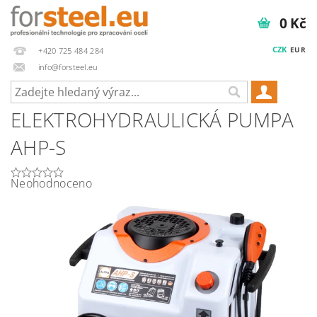
0 Kč
CZK
EUR
+420 725 484 284
info@forsteel.eu
ELEKTROHYDRAULICKÁ PUMPA
AHP-S
Neohodnoceno