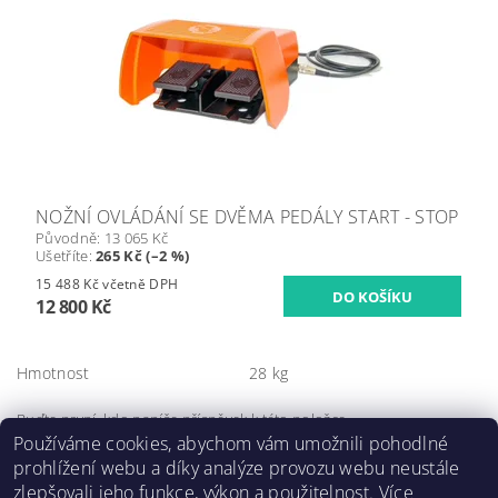
NOŽNÍ OVLÁDÁNÍ SE DVĚMA PEDÁLY START - STOP
Původně:
13 065 Kč
Ušetříte
:
265 Kč (–2 %)
15 488 Kč včetně DPH
12 800 Kč
Hmotnost
28 kg
Buďte první, kdo napíše příspěvek k této položce.
Používáme cookies, abychom vám umožnili pohodlné
Přidat komentář
prohlížení webu a díky analýze provozu webu neustále
zlepšovali jeho funkce, výkon a použitelnost. Více