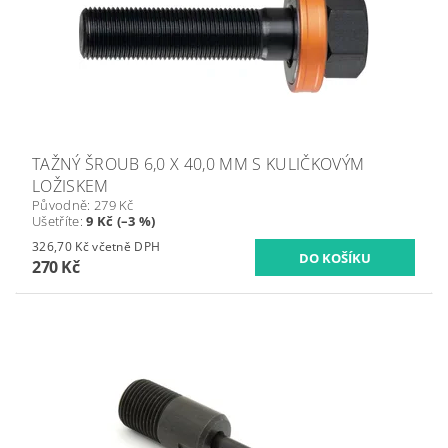
TAŽNÝ ŠROUB 6,0 X 40,0 MM S KULIČKOVÝM
LOŽISKEM
Původně:
279 Kč
Ušetříte
:
9 Kč (–3 %)
326,70 Kč včetně DPH
270 Kč