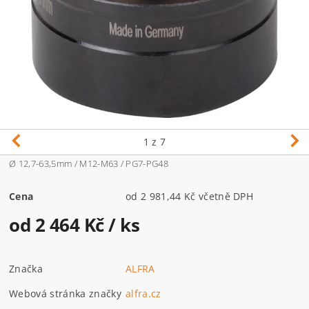
1
z 7
Ø 12,7-63,5mm / M12-M63 / PG7-PG48
Cena
od 2 981,44 Kč včetně DPH
od 2 464 Kč
/ ks
Značka
ALFRA
Webová stránka značky
alfra.cz