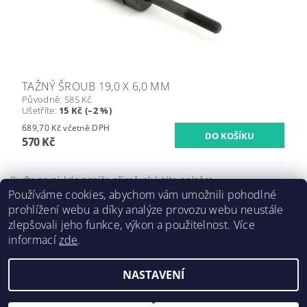
TAŽNÝ ŠROUB 19,0 X 6,0 MM
Původně:
585 Kč
Ušetříte
:
15 Kč (–2 %)
689,70 Kč včetně DPH
570 Kč
Buďte první, kdo napíše příspěvek k této položce.
Používáme cookies, abychom vám umožnili pohodlné
Přidat komentář
prohlížení webu a díky analýze provozu webu neustále
zlepšovali jeho funkce, výkon a použitelnost. Více
informací
zde
.
NASTAVENÍ
Upravit nastavení cookies
2026 ©
Forsteel.eu
, všechna práva vyhrazena