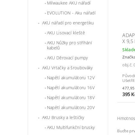
Milwaukee AKU nářadí
EVOLUTION - Aku nářadí
AKU nářadí pro energetiku
AKU Lisovací kleště
ADAP
X 9,
AKU Nůžky pro stříhání
kabelů
Skla
Značk
AKU Děrovací pumpy
obj.č.
AKU Vrtačky a šroubováky
Původ
Napětí akumulátoru 12V
Ušetří
Napětí akumulátoru 16V
395 K
Napětí akumulátoru 18V
Napětí akumulátoru 20V
AKU Brusky a leštičky
Hmotnos
AKU Multifunkční brusky
Buďte prv