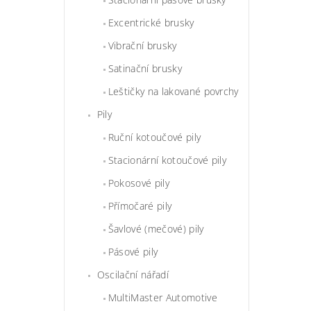
Excentrické brusky
Vibrační brusky
Satinační brusky
Leštičky na lakované povrchy
Pily
Ruční kotoučové pily
Stacionární kotoučové pily
Pokosové pily
Přímočaré pily
Šavlové (mečové) pily
Pásové pily
Oscilační nářadí
MultiMaster Automotive