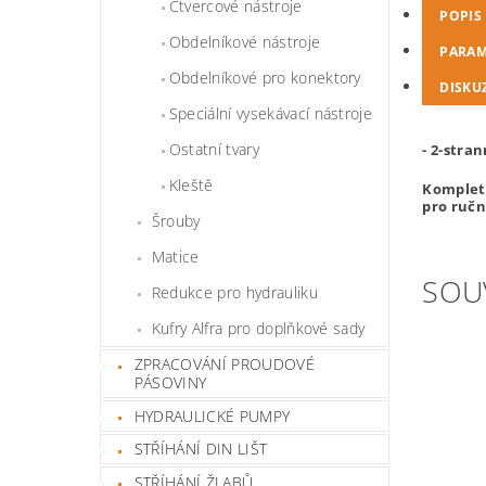
Čtvercové nástroje
POPIS
Obdelníkové nástroje
PARAM
Obdelníkové pro konektory
DISKU
Speciální vysekávací nástroje
Ostatní tvary
- 2-stra
Kleště
Komplet 
pro ručn
Šrouby
Matice
SOU
Redukce pro hydrauliku
Kufry Alfra pro doplňkové sady
ZPRACOVÁNÍ PROUDOVÉ
PÁSOVINY
HYDRAULICKÉ PUMPY
STŘÍHÁNÍ DIN LIŠT
STŘÍHÁNÍ ŽLABŮ