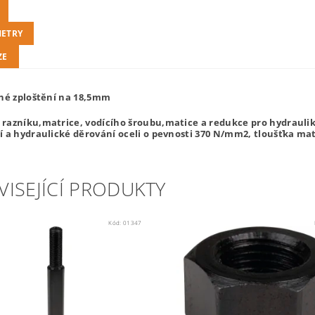
ETRY
ZE
nné zploštění na 18,5mm
razníku,matrice, vodícího šroubu,matice a redukce pro hydraulik
í a hydraulické děrování oceli o pevnosti 370 N/mm2, tloušťka m
VISEJÍCÍ PRODUKTY
Kód:
01347