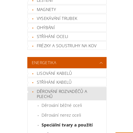
LEŠTĚNÍ
MAGNETY
VYSEKÁVÁNÍ TRUBEK
OHÝBÁNÍ
STŘÍHÁNÍ OCELI
FRÉZKY A SOUSTRUHY NA KOV
ENERGETIKA
LISOVÁNÍ KABELŮ
STŘÍHÁNÍ KABELŮ
DĚROVÁNÍ ROZVADĚČŮ A
PLECHŮ
Děrování běžné oceli
Děrování nerez oceli
Speciální tvary a použití