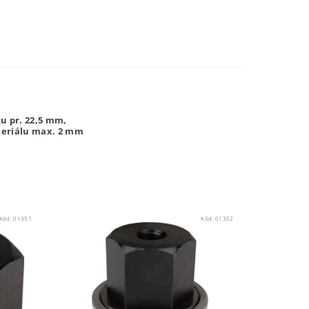
u pr. 22,5 mm,
ateriálu max. 2 mm
Kód:
01351
Kód:
01352