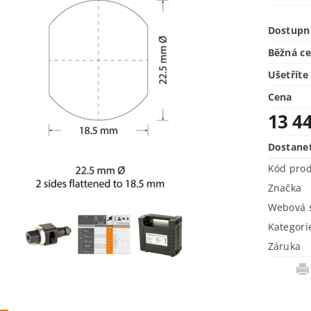
Dostupn
Běžná c
Ušetříte
Cena
13 4
Dostane
Kód pro
Značka
Webová s
Kategori
Záruka