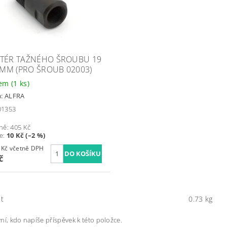
TÉR TAŽNÉHO ŠROUBU 19
5 MM (PRO ŠROUB 02003)
dem
(1 ks)
a:
ALFRA
 01353
ně:
405 Kč
te
:
10 Kč (–2 %)
477,95 Kč včetně DPH
č
t
0.73 kg
ní, kdo napíše příspěvek k této položce.