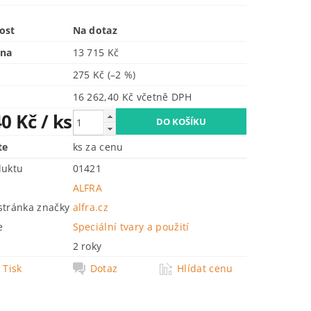
ost
Na dotaz
ena
13 715 Kč
275 Kč
(–2 %)
16 262,40 Kč včetně DPH
40 Kč
/ ks
te
ks za cenu
duktu
01421
ALFRA
tránka značky
alfra.cz
e
Speciální tvary a použití
2 roky
Tisk
Dotaz
Hlídat cenu