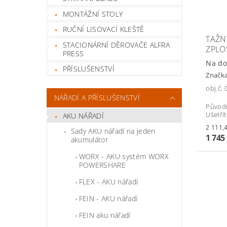
MONTÁŽNÍ STOLY
RUČNÍ LISOVACÍ KLEŠTĚ
TAŽN
STACIONÁRNÍ DĚROVAČE ALFRA
ZPLO
PRESS
Na do
PŘÍSLUŠENSTVÍ
Značk
obj.č.
NÁŘADÍ A PŘÍSLUŠENSTVÍ
Původ
Ušetří
AKU NÁŘADÍ
Sady AKU nářadí na jeden
1 745
akumulátor
WORX - AKU systém WORX
POWERSHARE
FLEX - AKU nářadí
FEIN - AKU nářadí
FEIN aku nářadí