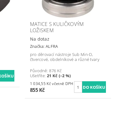
MATICE S KULIČKOVÝM
LOŽISKEM
Na dotaz
Značka:
ALFRA
pro děrovací nástroje Sub Min-D,
čtvercové, obdelníkové a různé tvary
Původně:
876 Kč
Ušetříte
:
21 Kč (–2 %)
1 034,55 Kč včetně DPH
855 Kč