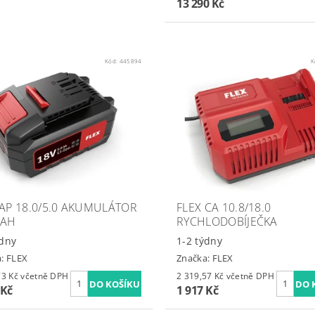
13 290 Kč
Kód:
445894
K
 AP 18.0/5.0 AKUMULÁTOR
FLEX CA 10.8/18.0
5AH
RYCHLODOBÍJEČKA
ýdny
1-2 týdny
a:
FLEX
Značka:
FLEX
3 887,73 Kč včetně DPH
2 319,57 Kč včetně DPH
 Kč
1 917 Kč