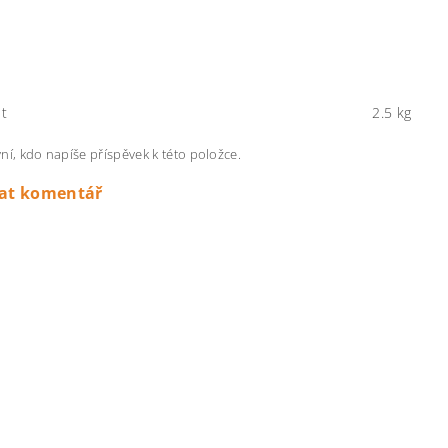
t
2.5 kg
ní, kdo napíše příspěvek k této položce.
dat komentář