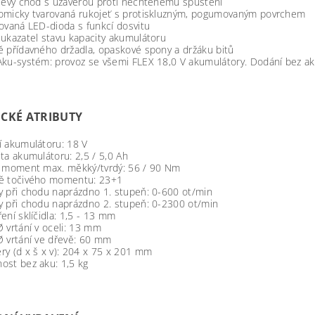
/levý chod s uzávěrou proti nechtěnému spuštění
omicky tvarovaná rukojeť s protiskluzným, pogumovaným povrchem
ovaná LED-dioda s funkcí dosvitu
ukazatel stavu kapacity akumulátoru
 přídavného držadla, opaskové spony a držáku bitů
ku-systém: provoz se všemi FLEX 18,0 V akumulátory. Dodání bez aku
CKÉ ATRIBUTY
í akumulátoru:
18 V
ita akumulátoru:
2,5 / 5,0 Ah
ý moment max. měkký/tvrdý:
56 / 90 Nm
ě točivého momentu:
23+1
y při chodu naprázdno 1. stupeň:
0-600 ot/min
y při chodu naprázdno 2. stupeň:
0-2300 ot/min
ení sklíčidla:
1,5 - 13 mm
 vrtání v oceli:
13 mm
 vrtání ve dřevě:
60 mm
y (d x š x v):
204 x 75 x 201 mm
ost bez aku:
1,5 kg