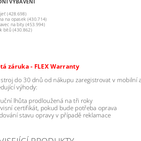
DNÍ VYBAVENÍ
jeť (
428.698)
na na opasek (
430.714)
avec na bity (
453.994)
k bitů (
430.862)
etá záruka - FLEX Warranty
 stroj do 30 dnů od nákupu zaregistrovat v mobilní 
dující výhody:
uční lhůta prodloužená na tři roky
visní certifikát, pokud bude potřeba oprava
edování stavu opravy v případě reklamace
VISEJÍCÍ PRODUKTY