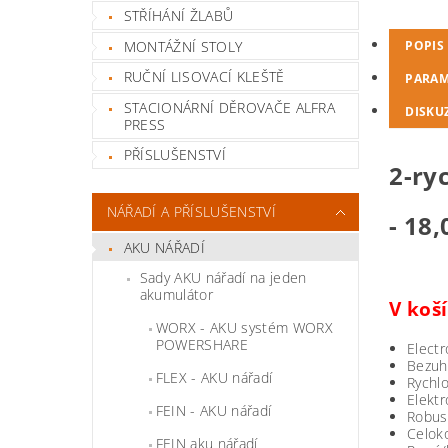
STŘÍHÁNÍ ŽLABŮ
MONTÁŽNÍ STOLY
POPIS
RUČNÍ LISOVACÍ KLEŠTĚ
PARAM
STACIONÁRNÍ DĚROVAČE ALFRA
DISKU
PRESS
PŘÍSLUŠENSTVÍ
2-ry
NÁŘADÍ A PŘÍSLUŠENSTVÍ
- 18,
AKU NÁŘADÍ
Sady AKU nářadí na jeden
akumulátor
V koš
WORX - AKU systém WORX
POWERSHARE
Electr
Bezuhl
FLEX - AKU nářadí
Rychlo
Elektr
FEIN - AKU nářadí
Robust
Celoko
FEIN aku nářadí