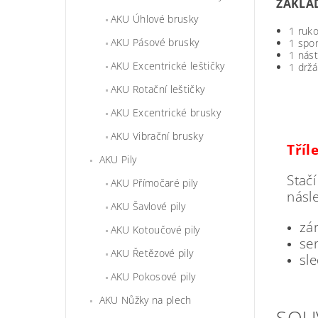
ZÁKLA
AKU Úhlové brusky
1 ruko
AKU Pásové brusky
1 spo
1 nást
AKU Excentrické leštičky
1 držá
AKU Rotační leštičky
AKU Excentrické brusky
AKU Vibrační brusky
Tříl
AKU Pily
Stačí
AKU Přímočaré pily
násle
AKU Šavlové pily
zár
AKU Kotoučové pily
ser
AKU Řetězové pily
sl
AKU Pokosové pily
AKU Nůžky na plech
SOU