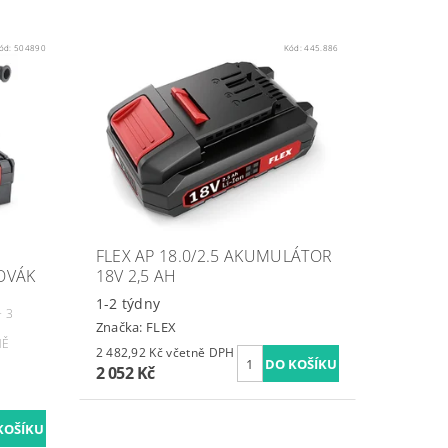
ód:
504890
Kód:
445.886
FLEX AP 18.0/2.5 AKUMULÁTOR
OVÁK
18V 2,5 AH
1-2 týdny
+ 3
Značka:
FLEX
NĚ
2 482,92 Kč včetně DPH
2 052 Kč