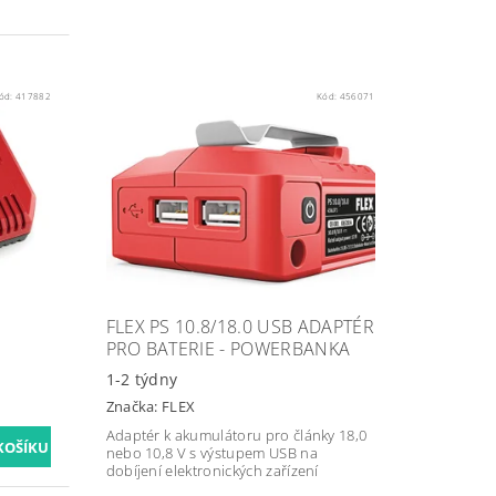
ód:
417882
Kód:
456071
FLEX PS 10.8/18.0 USB ADAPTÉR
PRO BATERIE - POWERBANKA
1-2 týdny
Značka:
FLEX
Adaptér k akumulátoru pro články 18,0
nebo 10,8 V s výstupem USB na
dobíjení elektronických zařízení