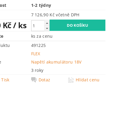
ost
1-2 týdny
7 126,90 Kč včetně DPH
0 Kč
/ ks
te
ks za cenu
duktu
491225
FLEX
e
Napětí akumulátoru 18V
3 roky
Tisk
Dotaz
Hlídat cenu