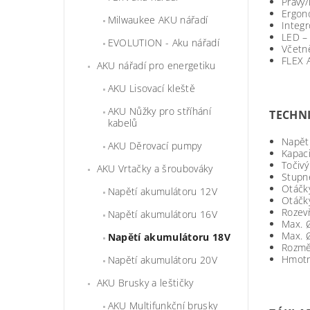
Pravý
Ergon
Milwaukee AKU nářadí
Integr
LED – 
EVOLUTION - Aku nářadí
Včetně
FLEX A
AKU nářadí pro energetiku
AKU Lisovací kleště
AKU Nůžky pro stříhání
TECHNI
kabelů
Napět
AKU Děrovací pumpy
Kapac
Točiv
AKU Vrtačky a šroubováky
Stupn
Otáčk
Napětí akumulátoru 12V
Otáčk
Rozevř
Napětí akumulátoru 16V
Max. Ø
Max. Ø
Napětí akumulátoru 18V
Rozměr
Hmotn
Napětí akumulátoru 20V
AKU Brusky a leštičky
AKU Multifunkční brusky