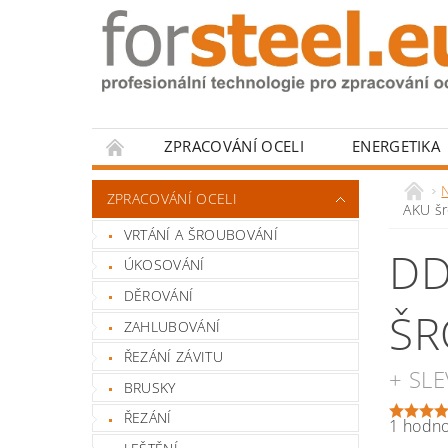
ZPRACOVÁNÍ OCELI
ENERGETIKA
HODNOCENÍ OBCHODU
N
ZPRACOVÁNÍ OCELI
AKU š
VRTÁNÍ A ŠROUBOVÁNÍ
DD
ÚKOSOVÁNÍ
DĚROVÁNÍ
ŠR
ZAHLUBOVÁNÍ
ŘEZÁNÍ ZÁVITU
+ SL
BRUSKY
ŘEZÁNÍ
1 hodn