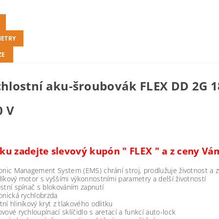
ETRY
ZE
chlostní aku-šroubovák FLEX DD 2G 1
0 V
íku zadejte slevový kupón " FLEX " a z ceny V
onic Management System (EMS) chrání stroj, prodlužuje životnost a zv
íkový motor s vyššími výkonnostními parametry a delší životností
stní spínač s blokováním zapnutí
onická rychlobrzda
ní hliníkový kryt z tlakového odlitku
vové rychloupínací sklíčidlo s aretací a funkcí auto-lock