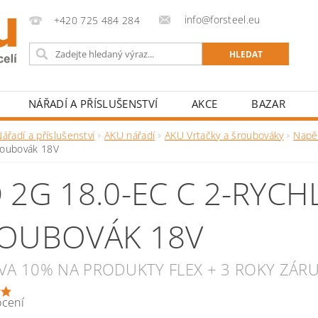
info@forsteel.eu
+420 725 484 284
NÁŘADÍ A PŘÍSLUŠENSTVÍ
AKCE
BAZAR
ářadí a příslušenství
AKU nářadí
AKU Vrtačky a šroubováky
Napě
roubovák 18V
 2G 18.0-EC C 2-RYC
OUBOVÁK 18V
EVA 10% NA PRODUKTY FLEX + 3 ROKY ZÁR
ocení