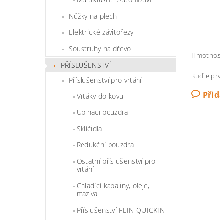
Nůžky na plech
Elektrické závitořezy
Soustruhy na dřevo
Hmotnos
PŘÍSLUŠENSTVÍ
Buďte prv
Příslušenství pro vrtání
Při
Vrtáky do kovu
Upínací pouzdra
Sklíčidla
Redukční pouzdra
Ostatní příslušenství pro
vrtání
Chladící kapaliny, oleje,
maziva
Příslušenství FEIN QUICKIN