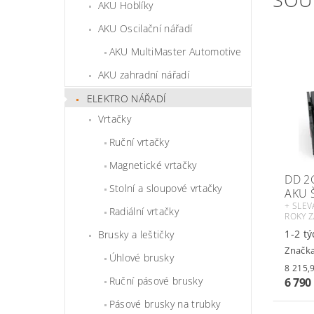
AKU Hoblíky
AKU Oscilační nářadí
AKU MultiMaster Automotive
AKU zahradní nářadí
ELEKTRO NÁŘADÍ
Vrtačky
Ruční vrtačky
Magnetické vrtačky
DD 2
Stolní a sloupové vrtačky
AKU 
+ SLEV
Radiální vrtačky
ROKY Z
1-2 t
Brusky a leštičky
Značk
Úhlové brusky
Ruční pásové brusky
6 790
Pásové brusky na trubky