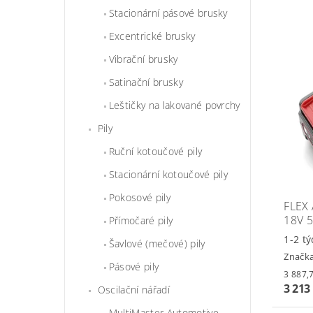
Stacionární pásové brusky
Excentrické brusky
Vibrační brusky
Satinační brusky
Leštičky na lakované povrchy
Pily
Ruční kotoučové pily
Stacionární kotoučové pily
Pokosové pily
FLEX
18V 
Přímočaré pily
1-2 t
Šavlové (mečové) pily
Značk
Pásové pily
3 213
Oscilační nářadí
MultiMaster Automotive