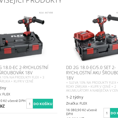
Kód:
447498
K
G 18.0-EC 2-RYCHLOSTNÍ
DD 2G 18.0-EC/5.0 SET 2-
ŠROUBOVÁK 18V
RYCHLOSTNÍ AKU ŠROUB
A 10% NA PRODUKTY FLEX + 3
18V
ÁRUKA + KUFR V CENĚ
+ SLEVA 10% NA PRODUKTY FLEX 
ROKY ZÁRUKA + KUFR V CENĚ + 2
ýdny
AKUMULÁTORY A NABÍJEČKA V CE
a:
FLEX
1-2 týdny
8 215,90 Kč včetně DPH
Značka:
FLEX
 Kč
16 080,90 Kč včetně
DPH