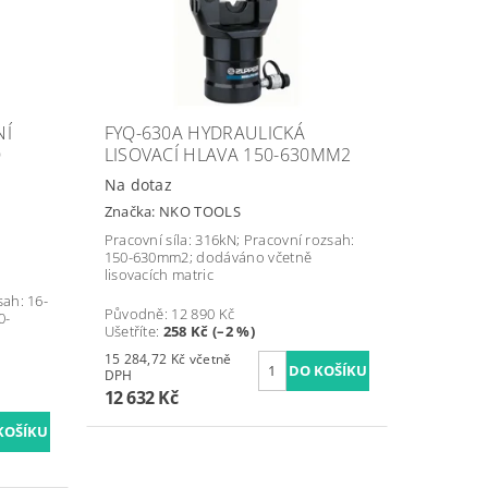
NÍ
FYQ-630A HYDRAULICKÁ
O
LISOVACÍ HLAVA 150-630MM2
Na dotaz
Značka:
NKO TOOLS
Pracovní síla: 316kN; Pracovní rozsah:
150-630mm2; dodáváno včetně
lisovacích matric
sah: 16-
Původně:
12 890 Kč
0-
Ušetříte
:
258 Kč (–2 %)
15 284,72 Kč včetně
DPH
12 632 Kč