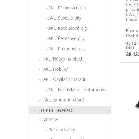
CH_70 
AKU Přímočaré pily
proudo
CWC_15
AKU Šavlové pily
hlavami
AKU Kotoučové pily
Původ
Ušetří
AKU Řetězové pily
46 127,62 
DPH
AKU Pokosové pily
38 12
AKU Nůžky na plech
AKU Hoblíky
AKU Oscilační nářadí
AKU MultiMaster Automotive
AKU zahradní nářadí
ELEKTRO NÁŘADÍ
Vrtačky
Ruční vrtačky