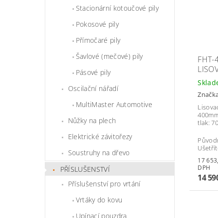
Stacionární kotoučové pily
Pokosové pily
Přímočaré pily
Šavlové (mečové) pily
FHT-
LISO
Pásové pily
Skla
Oscilační nářadí
Značk
MultiMaster Automotive
Lisovac
400mm 
Nůžky na plech
tlak: 7
Elektrické závitořezy
Původ
Ušetří
Soustruhy na dřevo
17 653,90 
DPH
PŘÍSLUŠENSTVÍ
14 59
Příslušenství pro vrtání
Vrtáky do kovu
Upínací pouzdra