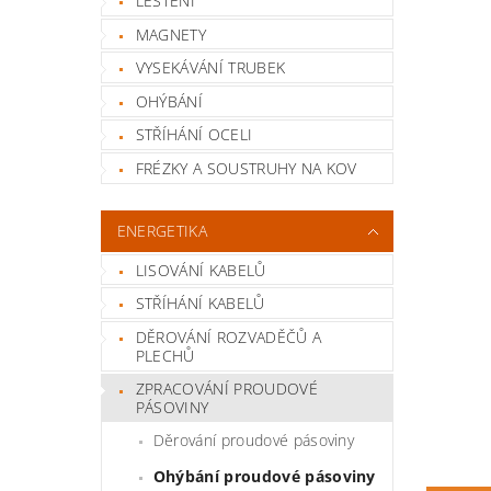
LEŠTĚNÍ
MAGNETY
VYSEKÁVÁNÍ TRUBEK
OHÝBÁNÍ
STŘÍHÁNÍ OCELI
FRÉZKY A SOUSTRUHY NA KOV
ENERGETIKA
LISOVÁNÍ KABELŮ
STŘÍHÁNÍ KABELŮ
DĚROVÁNÍ ROZVADĚČŮ A
PLECHŮ
ZPRACOVÁNÍ PROUDOVÉ
PÁSOVINY
Děrování proudové pásoviny
Ohýbání proudové pásoviny