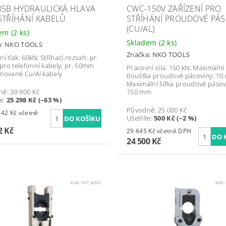
85B HYDRAULICKÁ HLAVA
CWC-150V ZAŘÍZENÍ PRO
STŘÍHÁNÍ KABELŮ
STŘÍHÁNÍ PROUDOVÉ PÁS
(CU/AL)
dem
(2 ks)
Skladem
(2 ks)
a:
NKO TOOLS
Značka:
NKO TOOLS
í tlak: 60kN; Stříhací rozsah: pr.
ro telefonní kabely; pr. 50mm
Pracovní síla: 150 kN; Maximální
mované Cu/Al kabely
tloušťka proudové pásoviny: 10
Maximální šířka proudové pásov
ně:
39 900 Kč
150 mm
te
:
25 298 Kč (–63 %)
Původně:
25 000 Kč
Kč včetně
Ušetříte
:
500 Kč (–2 %)
2 Kč
29 645 Kč včetně DPH
24 500 Kč
Kód:
FHT_400U
Kód: