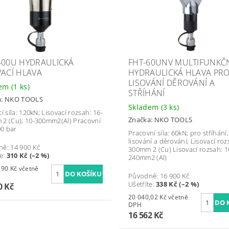
400U HYDRAULICKÁ
FHT-60UNV MULTIFUNKČ
VACÍ HLAVA
HYDRAULICKÁ HLAVA PR
LISOVÁNÍ DĚROVÁNÍ A
dem
(1 ks)
STŘÍHÁNÍ
a:
NKO TOOLS
Skladem
(3 ks)
í síla: 120kN; Lisovací rozsah: 16-
Značka:
NKO TOOLS
2 (Cu); 10-300mm2(Al) Pracovní
00 bar
Pracovní síla: 60kN; pro stříhání,
lisování a děrování; Lisovací roz
ně:
14 900 Kč
300mm 2 (Cu) Lisovací rozsah: 1
te
:
310 Kč (–2 %)
240mm2 (Al)
Kč včetně
Původně:
16 900 Kč
Ušetříte
:
338 Kč (–2 %)
0 Kč
20 040,02 Kč včetně
DPH
16 562 Kč