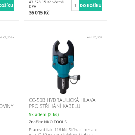
43 578,15 Kč včetně
DPH
36 015 Kč
ód:
CB_200A
Kód:
CC_50B
CC-50B HYDRAULICKÁ HLAVA
OVINY
PRO STŘÍHÁNÍ KABELŮ
Skladem
(2 ks)
Značka:
NKO TOOLS
Pracovní tlak: 116 kN; Stříhací rozsah:
max. O 50 mm pro telefonní kabely