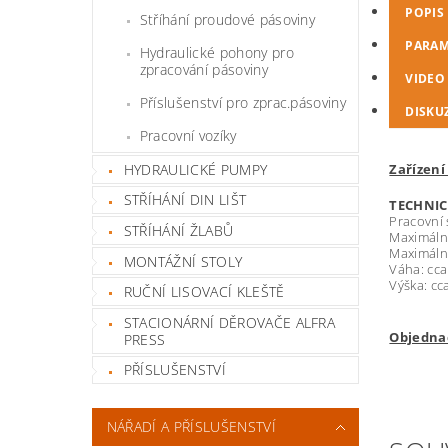
POPIS
Stříhání proudové pásoviny
PARAM
Hydraulické pohony pro
zpracování pásoviny
VIDEO
Příslušenství pro zprac.pásoviny
DISKU
Pracovní vozíky
HYDRAULICKÉ PUMPY
Zařízení
STŘÍHÁNÍ DIN LIŠT
TECHNI
Pracovní 
STŘÍHÁNÍ ŽLABŮ
Maximáln
Maximáln
MONTÁŽNÍ STOLY
Váha: cca
Výška: c
RUČNÍ LISOVACÍ KLEŠTĚ
STACIONÁRNÍ DĚROVAČE ALFRA
Objednac
PRESS
PŘÍSLUŠENSTVÍ
NÁŘADÍ A PŘÍSLUŠENSTVÍ