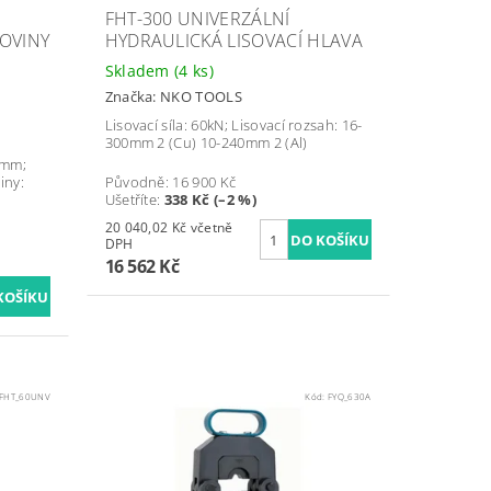
FHT-300 UNIVERZÁLNÍ
OVINY
HYDRAULICKÁ LISOVACÍ HLAVA
Skladem
(4 ks)
Značka:
NKO TOOLS
Lisovací síla: 60kN; Lisovací rozsah: 16-
300mm 2 (Cu) 10-240mm 2 (Al)
 mm;
iny:
Původně:
16 900 Kč
Ušetříte
:
338 Kč (–2 %)
20 040,02 Kč včetně
DPH
16 562 Kč
FHT_60UNV
Kód:
FYQ_630A