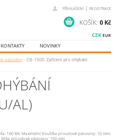
|
PŘIHLÁŠENÍ
REGISTRACE
KOŠÍK:
0 Kč
CZK
EUR
KONTAKTY
NOVINKY
é pásoviny
CB-150D Zařízení pro ohýbání
OHÝBÁNÍ
U/AL)
íla: 160 kN; Maximální tloušťka proudové pásoviny: 10 mm;
 šířka proudové pásoviny: 150 mm