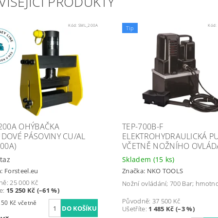
VISEJÍCÍ PRODUKTY
Kód:
SML_200A
Kód:
Tip
200A OHÝBAČKA
TEP-700B-F
DOVÉ PÁSOVINY CU/AL
ELEKTROHYDRAULICKÁ P
200A)
VČETNĚ NOŽNÍHO OVLÁD
taz
Skladem
(15 ks)
a:
Forsteel.eu
Značka:
NKO TOOLS
ně:
25 000 Kč
Nožní ovládání; 700 Bar; hmotno
te
:
15 250 Kč (–61 %)
Původně:
37 500 Kč
Kč včetně
Ušetříte
:
1 485 Kč (–3 %)