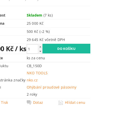
ost
Skladem
(7 ks)
ena
25 000 Kč
500 Kč
(–2 %)
29 645 Kč včetně DPH
00 Kč
/ ks
te
ks za cenu
duktu
CB_150D
NKO TOOLS
tránka značky
nko.cz
e
Ohýbání proudové pásoviny
2 roky
Tisk
Dotaz
Hlídat cenu