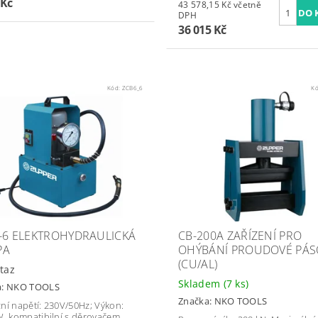
 Kč
43 578,15 Kč včetně
DPH
36 015 Kč
Kód:
ZCB6_6
K
-6 ELEKTROHYDRAULICKÁ
CB-200A ZAŘÍZENÍ PRO
PA
OHÝBÁNÍ PROUDOVÉ PÁS
(CU/AL)
taz
Skladem
(7 ks)
a:
NKO TOOLS
Značka:
NKO TOOLS
ní napětí: 230V/50Hz; Výkon:
W, kompatibilní s děrovačem