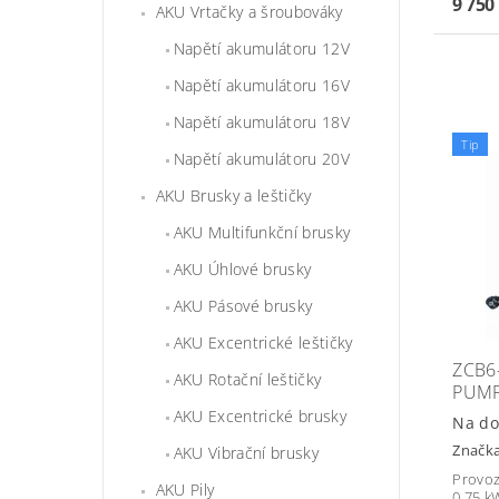
9 750
AKU Vrtačky a šroubováky
Napětí akumulátoru 12V
Napětí akumulátoru 16V
Napětí akumulátoru 18V
Tip
Napětí akumulátoru 20V
AKU Brusky a leštičky
AKU Multifunkční brusky
AKU Úhlové brusky
AKU Pásové brusky
AKU Excentrické leštičky
ZCB6
AKU Rotační leštičky
PUM
AKU Excentrické brusky
Na do
Značk
AKU Vibrační brusky
Provoz
AKU Pily
0,75 k