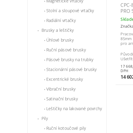
Magnetické vrtačky
CPC-
PRO 
Stolní a sloupové vrtačky
Skla
Radiální vrtačky
Značk
Brusky a leštičky
Pracovn
85mm p
Úhlové brusky
pro ar
Ruční pásové brusky
Původ
Ušetří
Pásové brusky na trubky
17 668,42 
Stacionární pásové brusky
DPH
14 60
Excentrické brusky
Vibrační brusky
Satinační brusky
Leštičky na lakované povrchy
Pily
Ruční kotoučové pily