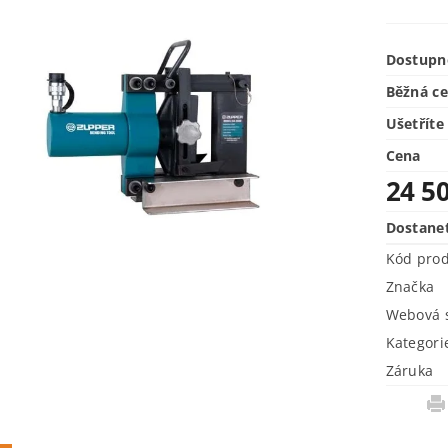
Dostupn
Běžná c
Ušetříte
Cena
24 5
Dostane
Kód pro
Značka
Webová s
Kategori
Záruka