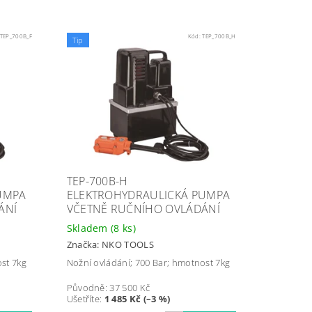
TEP_700B_F
Kód:
TEP_700B_H
Tip
TEP-700B-H
UMPA
ELEKTROHYDRAULICKÁ PUMPA
ÁNÍ
VČETNĚ RUČNÍHO OVLÁDÁNÍ
Skladem
(8 ks)
Značka:
NKO TOOLS
st 7kg
Nožní ovládání; 700 Bar; hmotnost 7kg
Původně:
37 500 Kč
Ušetříte
:
1 485 Kč (–3 %)