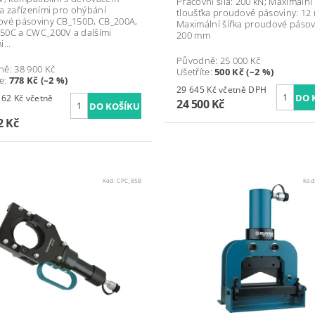
Pracovní síla: 200 kN; Maximální
a zařízeními pro ohýbání
tloušťka proudové pásoviny: 12
vé pásoviny CB_150D, CB_200A,
Maximální šířka proudové pásov
0C a CWC_200V a dalšími
200 mm
...
Původně:
25 000 Kč
ně:
38 900 Kč
Ušetříte
:
500 Kč (–2 %)
te
:
778 Kč (–2 %)
29 645 Kč včetně DPH
Kč včetně
24 500 Kč
2 Kč
Kód:
CPC_85B
Kód