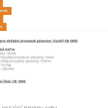
ETRY
ZE
 pro ohýbání proudové pásoviny (Cu/Al) CB-150D
CKÁ DATA:
síla: 160 kN
í tloušťka proudové pásoviny: 10mm
í šířka proudové pásoviny: 150mm
 19,2 kg
ca 360 mm
í číslo: CB_150D