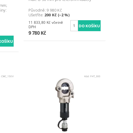
 mm;
iny:
Původně:
9 980 Kč
Ušetříte
:
200 Kč (–2 %)
11 833,80 Kč včetně
DPH
9 780 Kč
:
CWC_150V
Kód:
FHT_300