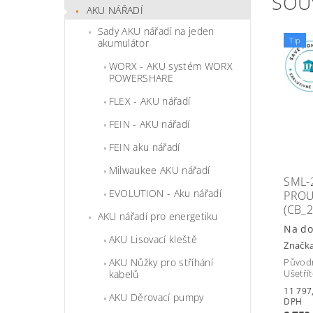
SOU
AKU NÁŘADÍ
Sady AKU nářadí na jeden
Tip
akumulátor
WORX - AKU systém WORX
POWERSHARE
FLEX - AKU nářadí
FEIN - AKU nářadí
FEIN aku nářadí
Milwaukee AKU nářadí
SML-
EVOLUTION - Aku nářadí
PROU
(CB_
AKU nářadí pro energetiku
Na do
AKU Lisovací kleště
Značk
AKU Nůžky pro stříhání
Původ
Ušetří
kabelů
11 797,50 
AKU Děrovací pumpy
DPH