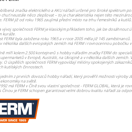
blíbená značka elektrického a AKU nářadí určené pro široké spektrum použ
 chuť neustále něco zlepšovat – to je charakteristika nejen této mezinár
. FERM již od roku 1965 zaujímá přední místo na trhu řemeslníků a kutilů
a vývoj společnosti FERM je klasickým příkladem toho, jak lze dosáhnout
m kuráže.
t FERM byla založena roku 1965 a v roce 2005 měla již 145 zaměstnanců
 v několika dalších evropských zemích má FERM i rovnocennou pobočku 
ně míří kolem 2.500 kontejnerů s hobby nářadím značky FERM do special
supermarketů v Evropě, Austrálii, na Ukrajině a v několika dalších zemích.
y. O úspěších společnosti FERM vypovídají milióny spokojených zákazníků p
ch kutilských činnostech.
jedním z prvních dovozců hobby nářadí, který prověřil možnosti výroby zbož
cí ekonomiky na světě.
1992 má FERM v Číně svou vlastní společnost - FERM GLOBAL, která je r
 Čínou je FERM schopen garantovat velmi dobrou kvalitu nářadí za odpoví