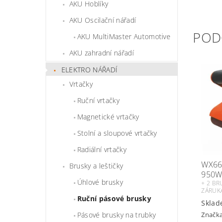
AKU Hoblíky
AKU Oscilační nářadí
POD
AKU MultiMaster Automotive
AKU zahradní nářadí
ELEKTRO NÁŘADÍ
Vrtačky
Ruční vrtačky
Magnetické vrtačky
Stolní a sloupové vrtačky
Radiální vrtačky
WX66
Brusky a leštičky
950W
Úhlové brusky
+ 2 BR
ZÁRUK
Ruční pásové brusky
Sklad
Značk
Pásové brusky na trubky