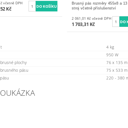
2 780 Kč včetně DPH
Brusný pás rozměry 455x8 a 1
,52 Kč
stroj včetně příslušenství
2 061,01 Kč včetně DPH
1 703,31 Kč
t
4 kg
950 W
brusné plochy
76 x 135 
 brusného pásu
75 x 533 
 pásu
220 - 380 
EOUKÁZKA