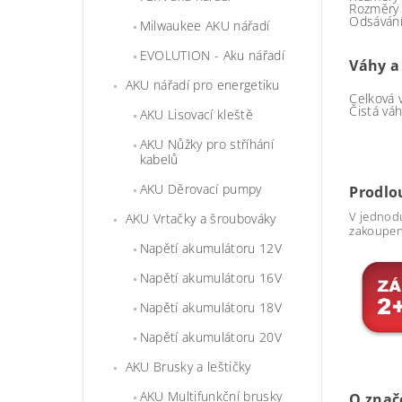
Rozměry 
Odsávání
Milwaukee AKU nářadí
EVOLUTION - Aku nářadí
Váhy a
AKU nářadí pro energetiku
Celková 
Čistá vá
AKU Lisovací kleště
AKU Nůžky pro stříhání
kabelů
AKU Děrovací pumpy
Prodlo
V jednodu
AKU Vrtačky a šroubováky
zakoupen
Napětí akumulátoru 12V
Napětí akumulátoru 16V
Napětí akumulátoru 18V
Napětí akumulátoru 20V
AKU Brusky a leštičky
AKU Multifunkční brusky
O znač