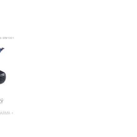
d:
EFM1001
KÝ
DARMA +