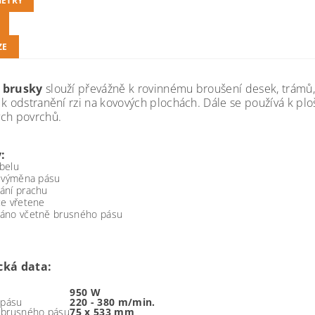
ETRY
ZE
 brusky
slouží převážně k rovinnému broušení desek, trámů, 
 k odstranění rzi na kovových plochách. Dále se používá k pl
ch povrchů.
y:
belu
á výměna pásu
ání prachu
ce vřetene
áno včetně brusného pásu
cká data:
950 W
 pásu
220 - 380 m/min.
 brusného pásu
75 x 533 mm