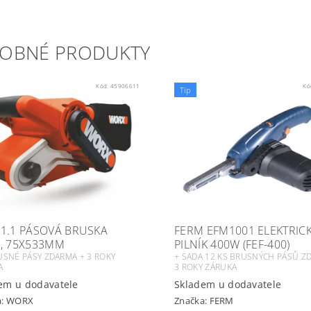
OBNÉ PRODUKTY
Kód:
45906611
Kó
Tip
1.1 PÁSOVÁ BRUSKA
FERM EFM1001 ELEKTRIC
, 75X533MM
PILNÍK 400W (FEF-400)
USNÉ PÁSY ZDARMA + 3 ROKY
+ SADA 12 KS BRUSNÝCH PÁSŮ Z
A
3 ROKY ZÁRUKA
em u dodavatele
Skladem u dodavatele
a:
WORX
Značka:
FERM