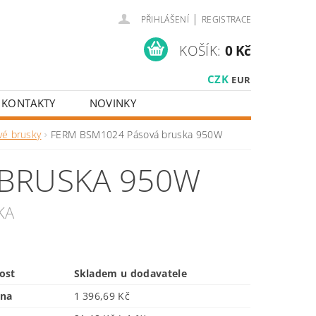
|
PŘIHLÁŠENÍ
REGISTRACE
KOŠÍK:
0 Kč
CZK
EUR
KONTAKTY
NOVINKY
vé brusky
FERM BSM1024 Pásová bruska 950W
 BRUSKA 950W
KA
ost
Skladem u dodavatele
ena
1 396,69 Kč