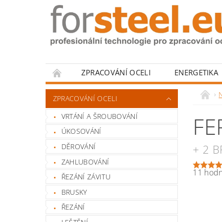
ZPRACOVÁNÍ OCELI
ENERGETIKA
HODNOCENÍ OBCHODU
N
ZPRACOVÁNÍ OCELI
VRTÁNÍ A ŠROUBOVÁNÍ
FE
ÚKOSOVÁNÍ
DĚROVÁNÍ
+ 2 
ZAHLUBOVÁNÍ
11 hod
ŘEZÁNÍ ZÁVITU
BRUSKY
ŘEZÁNÍ