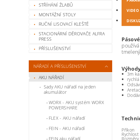
PARAM
STŘÍHÁNÍ ŽLABŮ
VIDEO
MONTÁŽNÍ STOLY
DISKU
RUČNÍ LISOVACÍ KLEŠTĚ
STACIONÁRNÍ DĚROVAČE ALFRA
PRESS
Pásové
používá
PŘÍSLUŠENSTVÍ
tmelený
NÁŘADÍ A PŘÍSLUŠENSTVÍ
Výhod
3m ka
AKU NÁŘADÍ
rychl
Odsáv
Sady AKU nářadí na jeden
Areta
akumulátor
Dodáv
WORX - AKU systém WORX
POWERSHARE
FLEX - AKU nářadí
Techni
FEIN - AKU nářadí
Příkon
Rychlost
FEIN aku nářadí
Rozměry