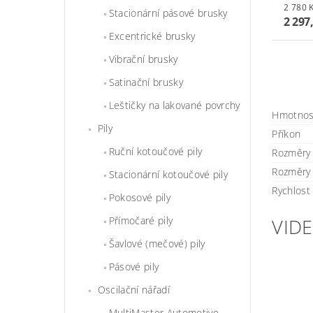
Stacionární pásové brusky
2 297
Excentrické brusky
Vibrační brusky
Satinační brusky
Leštičky na lakované povrchy
Hmotnos
Pily
Příkon
Ruční kotoučové pily
Rozměry 
Rozměry
Stacionární kotoučové pily
Rychlost
Pokosové pily
VID
Přímočaré pily
Šavlové (mečové) pily
Pásové pily
Oscilační nářadí
MultiMaster Automotive