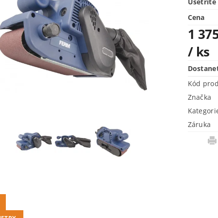
Ušetříte
Cena
1 375
/ ks
Dostane
Kód pro
Značka
Kategori
Záruka