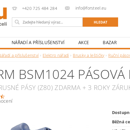
info@forsteel.eu
+420 725 484 284
NÁŘADÍ A PŘÍSLUŠENSTVÍ
AKCE
BAZAR
ářadí a příslušenství
Elektro nářadí
Brusky a leštičky
Ruční páso
RM BSM1024 PÁSOVÁ
BRUSNÉ PÁSY (Z80) ZDARMA + 3 ROKY ZÁRU
nocení
Dostupn
Běžná c