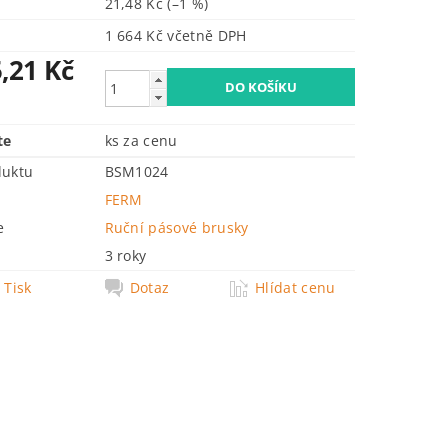
21,48 Kč
(–1 %)
1 664 Kč včetně DPH
,21 Kč
te
ks za cenu
duktu
BSM1024
FERM
e
Ruční pásové brusky
3 roky
Tisk
Dotaz
Hlídat cenu