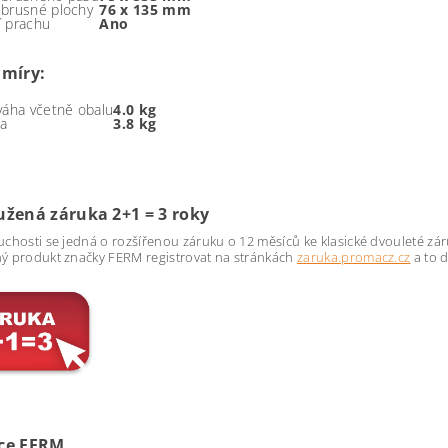
brusné plochy
76 x 135 mm
 prachu
Ano
 míry:
váha včetně obalu
4.0 kg
ha
3.8 kg
užená záruka 2+1 = 3 roky
chosti se jedná o rozšířenou záruku o 12 měsíců ke klasické dvouleté zár
ý produkt značky FERM registrovat na stránkách
zaruka.promacz.cz
a to 
ce FERM