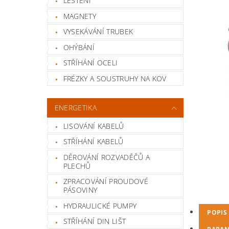
LEŠTĚNÍ
MAGNETY
VYSEKÁVÁNÍ TRUBEK
OHÝBÁNÍ
STŘÍHÁNÍ OCELI
FRÉZKY A SOUSTRUHY NA KOV
ENERGETIKA
LISOVÁNÍ KABELŮ
STŘÍHÁNÍ KABELŮ
DĚROVÁNÍ ROZVADĚČŮ A
PLECHŮ
ZPRACOVÁNÍ PROUDOVÉ
PÁSOVINY
HYDRAULICKÉ PUMPY
POPIS
STŘÍHÁNÍ DIN LIŠT