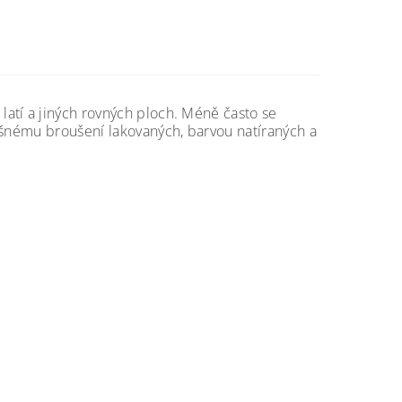
latí a jiných rovných ploch. Méně často se
ošnému broušení lakovaných, barvou natíraných a