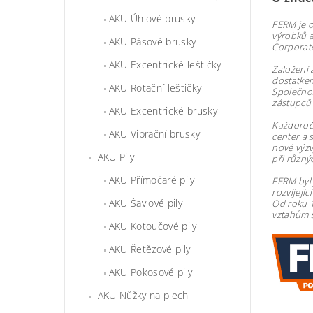
AKU Úhlové brusky
FERM je o
výrobků a
AKU Pásové brusky
Corporate
AKU Excentrické leštičky
Založení 
dostatke
AKU Rotační leštičky
Společnos
zástupců
AKU Excentrické brusky
Každoroč
AKU Vibrační brusky
center a 
nové výzv
AKU Pily
při různý
AKU Přímočaré pily
FERM byl 
rozvíjejí
AKU Šavlové pily
Od roku 
vztahům s
AKU Kotoučové pily
AKU Řetězové pily
AKU Pokosové pily
AKU Nůžky na plech