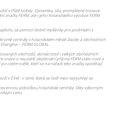
ití v třídě hobby. Dynamika, síla, promyšlené inovace
odní značky FERM, ale i jeho holandského výrobce FERM
.
 úspěchu za pomocí dobré myšlenky pro podnikání s
. Kromě centrály v holandském městě Zwolle a obchodních
v Shanghai – FERM GLOBAL.
izovaných obchodů, domácností i velkých obchodních
 Ve snaze o neustálé zlepšování přijímá FERM stále nové a
o celém světě, kteří se na nářadí této značky spoléhají
í v Číně - v zemi, která se řadí mezi nejrychleji se
ovnocennou pobočkou holandské centrály. Díky výborným
dající cenu.