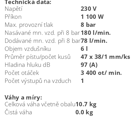
Technická data:
Napětí
230 V
Příkon
1 100 W
Max. provozní tlak
8 bar
Nasávané mn. vzd. při 8 bar
180 l/min.
Dodávané mn. vzd. při 8 bar
78 l/min.
Objem vzdušníku
6 l
Průměr pístu/počet kusů
47 x 38/1 mm/ks
Hladina hluku dB
97 (A)
Počet otáček
3 400 ot/ min.
Počet výstupů na vzduch
1
Váhy a míry:
Celková váha včetně obalu
10.7 kg
Čistá váha
0.0 kg