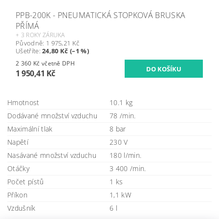
PPB-200K - PNEUMATICKÁ STOPKOVÁ BRUSKA
PŘÍMÁ
+ 3 ROKY ZÁRUKA
Původně:
1 975,21 Kč
Ušetříte
:
24,80 Kč (–1 %)
2 360 Kč včetně DPH
1 950,41 Kč
Hmotnost
10.1 kg
Dodávané množství vzduchu
78 /min.
Maximální tlak
8 bar
Napětí
230 V
Nasávané množství vzduchu
180 l/min.
Otáčky
3 400 /min.
Počet pístů
1 ks
Příkon
1,1 kW
Vzdušník
6 l