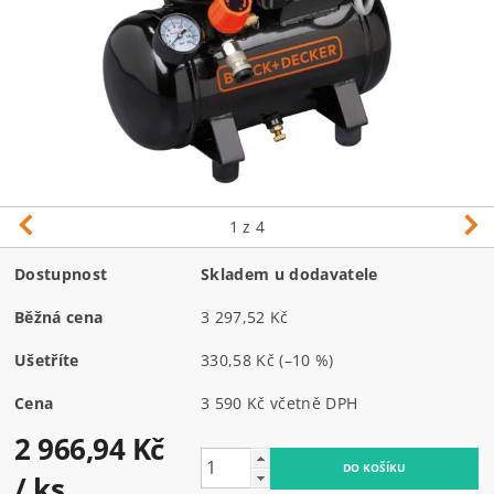
1
z 4
Dostupnost
Skladem u dodavatele
Běžná cena
3 297,52 Kč
Ušetříte
330,58 Kč
(–10 %)
Cena
3 590 Kč včetně DPH
2 966,94 Kč
/ ks