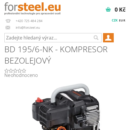
0 Kč
CZK
EUR
+420 725 484 284
info@forsteel.eu
BD 195/6-NK - KOMPRESOR
BEZOLEJOVÝ
Neohodnoceno