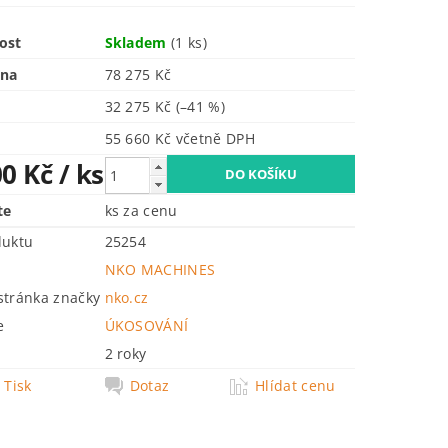
ost
Skladem
(1 ks)
ena
78 275 Kč
32 275 Kč
(–41 %)
55 660 Kč včetně DPH
00 Kč
/ ks
te
ks za cenu
duktu
25254
NKO MACHINES
tránka značky
nko.cz
e
ÚKOSOVÁNÍ
2 roky
Tisk
Dotaz
Hlídat cenu