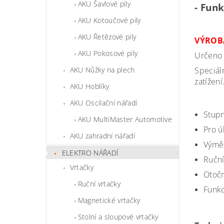
AKU Šavlové pily
- Fun
AKU Kotoučové pily
AKU Řetězové pily
VÝROBA
AKU Pokosové pily
Určeno p
AKU Nůžky na plech
Speciál
zatížení
AKU Hoblíky
AKU Oscilační nářadí
Stupn
AKU MultiMaster Automotive
Pro ú
AKU zahradní nářadí
Výměn
ELEKTRO NÁŘADÍ
Ruční
Vrtačky
Otočn
Ruční vrtačky
Funkc
Magnetické vrtačky
Stolní a sloupové vrtačky