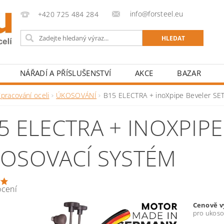
info@forsteel.eu
+420 725 484 284
NÁŘADÍ A PŘÍSLUŠENSTVÍ
AKCE
BAZAR
pracování oceli
ÚKOSOVÁNÍ
B15 ELECTRA + inoXpipe Beveler SE
5 ELECTRA + INOXPIPE
OSOVACÍ SYSTÉM
ocení
Cenově v
pro ukoso