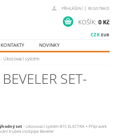
|
PŘIHLÁŠENÍ
REGISTRACE
KOŠÍK:
0 Kč
CZK
EUR
KONTAKTY
NOVINKY
T- Úkosovací systém
 BEVELER SET-
ýhodný set
- Ukosovací systém B15 ELECTRA + Přípravek
vání trubek inoXpipe Beveler