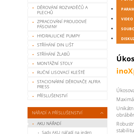
DĚROVÁNÍ ROZVADĚČŮ A
PARAM
PLECHŮ
VIDEO
ZPRACOVÁNÍ PROUDOVÉ
PÁSOVINY
SOUB
HYDRAULICKÉ PUMPY
DISKU
STŘÍHÁNÍ DIN LIŠT
STŘÍHÁNÍ ŽLABŮ
Úkos
MONTÁŽNÍ STOLY
inoX
RUČNÍ LISOVACÍ KLEŠTĚ
STACIONÁRNÍ DĚROVAČE ALFRA
PRESS
Úkosova
PŘÍSLUŠENSTVÍ
Maximál
Unikátn
NÁŘADÍ A PŘÍSLUŠENSTVÍ
obráběn
Robustn
AKU NÁŘADÍ
stabili
Sady AKU nářadí na jeden