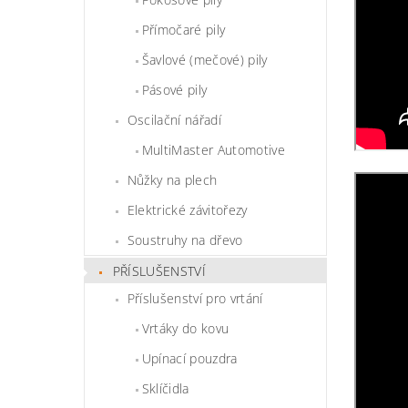
Přímočaré pily
Šavlové (mečové) pily
Pásové pily
Oscilační nářadí
MultiMaster Automotive
Nůžky na plech
Elektrické závitořezy
Soustruhy na dřevo
PŘÍSLUŠENSTVÍ
Příslušenství pro vrtání
Vrtáky do kovu
Upínací pouzdra
Sklíčidla