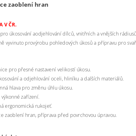
kce zaoblení hran
 V ČR.
ro úkosování aodjehlování dílců, vnitřních a vnějších rádiusů
ně vyvinuto provýrobu pohledových úkosů a přípravu pro svař
.
ice pro přesné nastavení velikostí úkosu.
kosování a odjehlování oceli, hliníku a dalších materiálů.
ná hlava pro změnu úhlu úkosu.
 výkonné zařízení.
á ergonomická rukojeť.
e zaoblení hran, příprava před povrchovou úpravou.