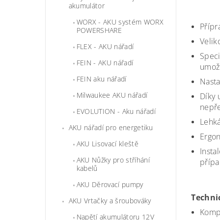
akumulátor
WORX - AKU systém WORX
Přípr
POWERSHARE
Velik
FLEX - AKU nářadí
Speci
FEIN - AKU nářadí
umožň
FEIN aku nářadí
Nasta
Milwaukee AKU nářadí
Díky 
nepře
EVOLUTION - Aku nářadí
Lehká
AKU nářadí pro energetiku
Ergon
AKU Lisovací kleště
Insta
AKU Nůžky pro stříhání
příp
kabelů
AKU Děrovací pumpy
Techni
AKU Vrtačky a šroubováky
Kompa
Napětí akumulátoru 12V