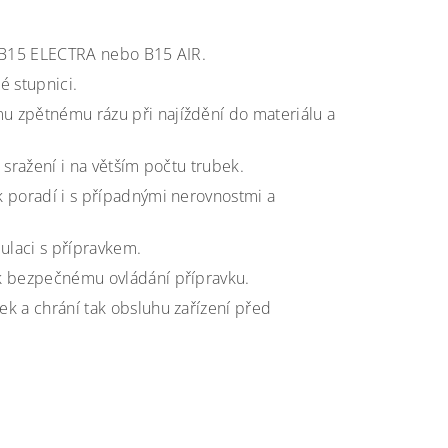
, B15 ELECTRA nebo B15 AIR.
é stupnici.
u zpětnému rázu při najíždění do materiálu a
 sražení i na větším počtu trubek.
k poradí i s případnými nerovnostmi a
ulaci s přípravkem.
 k bezpečnému ovládání přípravku.
ek a chrání tak obsluhu zařízení před