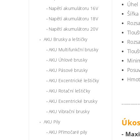
Úhel 
Napětí akumulátoru 16V
Šířka
Napětí akumulátoru 18V
Rozsa
Napětí akumulátoru 20V
Tlouš
AKU Brusky a leštičky
Rozsa
AKU Multifunkční brusky
Tlouš
AKU Úhlové brusky
Minim
Posuv
AKU Pásové brusky
Hmotn
AKU Excentrické leštičky
AKU Rotační leštičky
AKU Excentrické brusky
_______
AKU Vibrační brusky
Úkos
AKU Pily
AKU Přímočaré pily
- Max