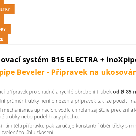
ETRY
ORY
ZE
ovací systém B15 ELECTRA + inoXpipe
pipe Beveler
- Přípravek na ukosován
cí přípravek pro snadné a rychlé obrobení trubek
od Ø 85 
ní průměr trubky není omezen a přípravek tak lze použít i n
í mechanismus upínacích, vodících rolen zajišťuje precizní a
é trubky nebo podél hrany plechu.
í rám těla přípravku pak zaručuje konstantní úběr třísky s 
tu zvoleného úhlu zkosení.