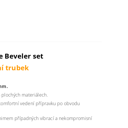
 Beveler set
í trubek
mm.
a plochých materiálech.
 komfortní vedení přípravku po obvodu
minimem případných vibrací a nekompromisní