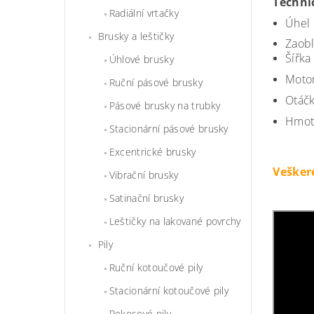
Techni
Radiální vrtačky
Úhel 
Brusky a leštičky
Zaobl
Šířka
Úhlové brusky
Motor
Ruční pásové brusky
Otáčk
Pásové brusky na trubky
Hmotn
Stacionární pásové brusky
Excentrické brusky
Vešker
Vibrační brusky
Satinační brusky
Leštičky na lakované povrchy
Pily
Ruční kotoučové pily
Stacionární kotoučové pily
Pokosové pily