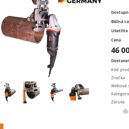
Dostupn
Běžná c
Ušetříte
Cena
46 0
Dostane
Kód pro
Značka
Webová s
Kategori
Záruka