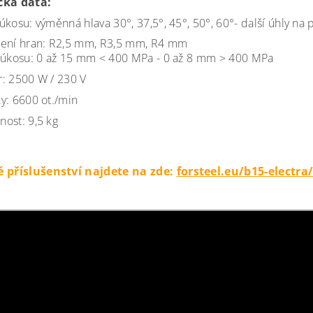
cká data:
úkosu: výměnná hlava 30°, 37,5°, 45°, 50°, 60°- další úhly na
ení hran: R2,5 mm, R3,5 mm, R4 mm
 úkosu: 0 až 15 mm < 400 MPa - 0 až 8 mm > 400 MPa
: 2500 W / 230 V
y: 6600 ot./min
ost: 9,5 kg
é příslušenství najdete na zde:
forsteel.eu/b15-electra