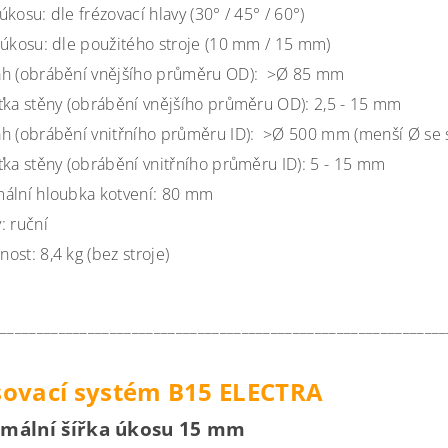
úkosu: dle frézovací hlavy (30° / 45° / 60°)
 úkosu: dle použitého stroje (10 mm / 15 mm)
h (obrábění vnějšího průměru OD): >Ø 85 mm
ťka stěny (obrábění vnějšího průměru OD): 2,5 - 15 mm
h (obrábění vnitřního průměru ID): >Ø 500 mm (menší Ø se s
ťka stěny (obrábění vnitřního průměru ID): 5 - 15 mm
ální hloubka kotvení: 80 mm
: ruční
ost: 8,4 kg (bez stroje)
_____________________________________________________________
ovací systém B15 ELECTRA
imální šířka úkosu 15 mm