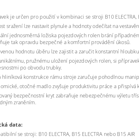
avek je určen pro použití v kombinaci se stroji B10 ELECTRA
ost sražení lze nastavit plynule a hodnoty odečítat na vestavěn
ální jednosměrná ložiska pojezdových rolen brání případném
uje tak opravdu bezpečné a komfortní provádění úkosů.
venou hodnotu úběru lze zajistit a zaručit konstantní hloubku
unikátnímu, pružnému uložení pojezdových rolen, si příprave
snostmi po obvodu trubky.
 hliníková konstrukce rámu stroje zaručuje pohodlnou manip
omické, otočné madlo zvyšuje produktivitu práce a přispívá
lovaný bezpečnostní kryt zabraňuje nebezpečnému výletu třís
adným zraněním.
cká data:
tibilní se stroji: B10 ELECTRA, B15 ELECTRA nebo B15 AIR