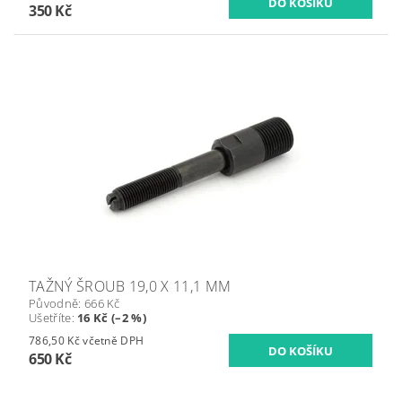
350 Kč
TAŽNÝ ŠROUB 19,0 X 11,1 MM
Původně:
666 Kč
Ušetříte
:
16 Kč (–2 %)
786,50 Kč včetně DPH
650 Kč