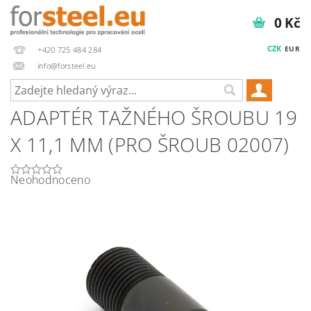
0 Kč
CZK
EUR
+420 725 484 284
info@forsteel.eu
ADAPTÉR TAŽNÉHO ŠROUBU 19
X 11,1 MM (PRO ŠROUB 02007)
Neohodnoceno