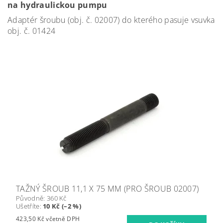
na hydraulickou pumpu
Adaptér šroubu (obj. č. 02007) do kterého pasuje vsuvka
obj. č. 01424
TAŽNÝ ŠROUB 11,1 X 75 MM (PRO ŠROUB 02007)
Původně:
360 Kč
Ušetříte
:
10 Kč (–2 %)
423,50 Kč včetně DPH