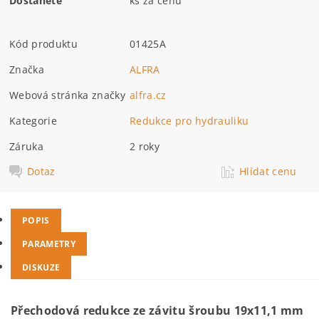
Dostanete
ks za cenu
Kód produktu
01425A
Značka
ALFRA
Webová stránka značky
alfra.cz
Kategorie
Redukce pro hydrauliku
Záruka
2 roky
Dotaz
Hlídat cenu
POPIS
PARAMETRY
DISKUZE
Přechodová redukce ze závitu šroubu 19x11,1 mm