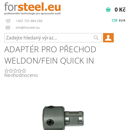
0 Kč
CZK
EUR
+420 725 484 284
info@forsteel.eu
ADAPTÉR PRO PŘECHOD
WELDON/FEIN QUICK IN
Neohodnoceno