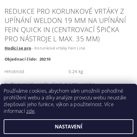
REDUKCE PRO KORUNKOVÉ VRTÁKY Z
UPÍNÁNÍ WELDON 19 MM NA UPÍNÁNÍ
FEIN QUICK IN (CENTROVACÍ ŠPIČKA
PRO NÁSTROJE L MAX. 35 MM)
Hodící se pro
- Korunkové vrtáky Fein Line
Objednací číslo: 20210
Hmotnost
0.24 kg
Buďte první, kdo napíše příspěvek k této položce.
Používáme cookies, abychom vám umožnili pohodlné
Přidat komentář
prohlížení webu a díky analýze provozu webu neustále
zlepšovali jeho funkce, výkon a použitelnost. Více
informací
zde
.
NASTAVENÍ
Upravit nastavení cookies
2026 ©
Forsteel.eu
, všechna práva vyhrazena