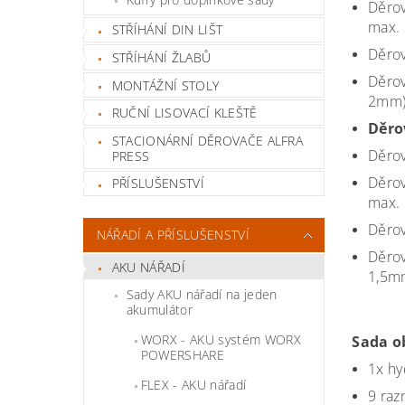
Děrov
max.
STŘÍHÁNÍ DIN LIŠT
Děrov
STŘÍHÁNÍ ŽLABŮ
Děrov
MONTÁŽNÍ STOLY
2mm
RUČNÍ LISOVACÍ KLEŠTĚ
Děro
STACIONÁRNÍ DĚROVAČE ALFRA
Děrov
PRESS
Děrov
PŘÍSLUŠENSTVÍ
max.
Děrov
NÁŘADÍ A PŘÍSLUŠENSTVÍ
Děrov
AKU NÁŘADÍ
1,5m
Sady AKU nářadí na jeden
akumulátor
WORX - AKU systém WORX
Sada o
POWERSHARE
1x hy
FLEX - AKU nářadí
9 razn