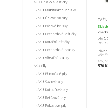
AKU Brusky a leštičky
AKU Multifunkční brusky
AKU Úhlové brusky
TAŽN
AKU Pásové brusky
Skla
Značk
AKU Excentrické leštičky
obj.č.
AKU Rotační leštičky
hydrau
AKU Excentrické brusky
Původ
Ušetří
AKU Vibrační brusky
570 K
AKU Pily
AKU Přímočaré pily
AKU Šavlové pily
AKU Kotoučové pily
AKU Řetězové pily
AKU Pokosové pily