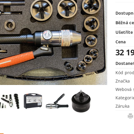
Dostupn
Běžná c
Ušetříte
Cena
32 1
Dostane
Kód pro
Značka
Webová s
Kategori
Záruka