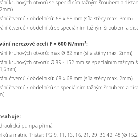
ání kruhových otvorů se speciálním tažným šroubem a distan
 2mm)
ání čtverců / obdelníků: 68 x 68 mm (síla stěny max. 3mm)
ání čtverců / obdelníků se speciálním tažným šroubem a dis
)
vání nerezové oceli F = 600 N/mm²:
ání kruhových otvorů: max Ø 82 mm (síla stěny max. 2mm)
ání kruhových otvorů: Ø 89 - 152 mm se speciálním tažným š
 1,5mm)
ání čtverců / obdelníků: 68 x 68 mm (síla stěny max. 2mm)
ání čtverců / obdelníků se speciálním tažným šroubem a dis
m)
bsahuje:
draulická pumpa přímá
íků a matric Tristar: PG 9, 11, 13, 16, 21, 29, 36 42, 48 (Ø 15,2 