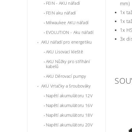
FEIN - AKU nářadí
mm)
1x ta
FEIN aku nářadí
1x ta
Milwaukee AKU nářadí
1x HS
EVOLUTION - Aku nářadí
3x di
AKU nářadí pro energetiku
AKU Lisovací kleště
AKU Nůžky pro stříhání
kabelů
AKU Děrovací pumpy
SOU
AKU Vrtačky a šroubováky
Napětí akumulátoru 12V
Napětí akumulátoru 16V
Napětí akumulátoru 18V
Napětí akumulátoru 20V