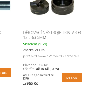
K
DĚROVACÍ NÁSTROJE TRISTAR Ø
12,5-63,5MM
Skladem
(9 ks)
Značka:
ALFRA
Ø 12,5-63,5 mm / M12-M63 / PG7-PG48
Původně:
987 Kč
Ušetříte
:
až 75 Kč (–2 %)
TAIL
od 1 167,65 Kč včetně
DETAIL
DPH
965 Kč
od