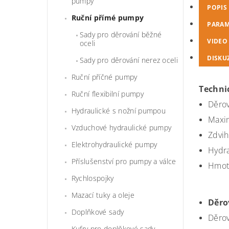
pumpy
POPIS
Ruční přímé pumpy
PARAM
Sady pro děrování běžné
VIDEO
oceli
DISKU
Sady pro děrování nerez oceli
Ruční příčné pumpy
Techni
Ruční flexibilní pumpy
Děrov
Hydraulické s nožní pumpou
Maxim
Vzduchové hydraulické pumpy
Zdvih
Elektrohydraulické pumpy
Hydra
Příslušenství pro pumpy a válce
Hmotn
Rychlospojky
Mazací tuky a oleje
Děro
Doplňkové sady
Děrov
Kufry pro doplňkové sady