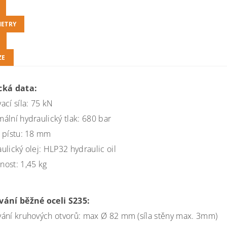
ETRY
ZE
cká data:
ací síla: 75 kN
ální hydraulický tlak: 680 bar
 pístu: 18 mm
ulický olej: HLP32 hydraulic oil
ost: 1,45 kg
vání běžné oceli S235:
ání kruhových otvorů: max Ø 82 mm (síla stěny max. 3mm)