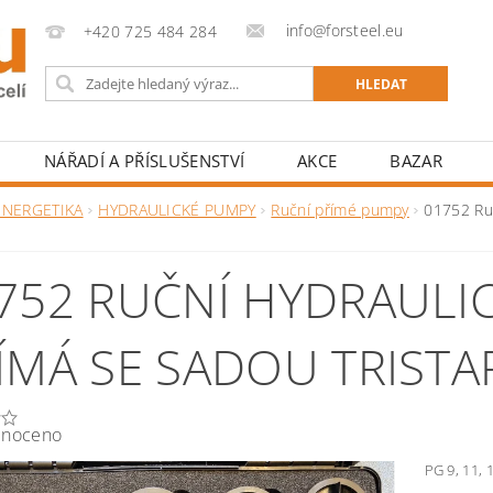
info@forsteel.eu
+420 725 484 284
NÁŘADÍ A PŘÍSLUŠENSTVÍ
AKCE
BAZAR
ENERGETIKA
HYDRAULICKÉ PUMPY
Ruční přímé pumpy
01752 Ruč
752 RUČNÍ HYDRAULI
ÍMÁ SE SADOU TRISTA
noceno
PG 9, 11, 1