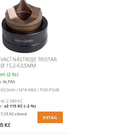
VACÍ NÁSTROJE TRISTAR
 Ø 15,2-63,5MM
dem
(2 ks)
a:
ALFRA
-63,5mm / M16-M63 / PG9-PG48
ně:
2 589 Kč
te
:
až 115 Kč (–2 %)
35 Kč včetně
DETAIL
35 Kč