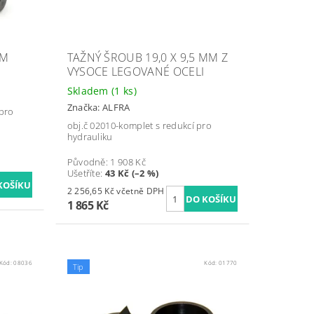
MM
TAŽNÝ ŠROUB 19,0 X 9,5 MM Z
VYSOCE LEGOVANÉ OCELI
Skladem
(1 ks)
Značka:
ALFRA
 pro
obj.č 02010-komplet s redukcí pro
hydrauliku
Původně:
1 908 Kč
Ušetříte
:
43 Kč (–2 %)
2 256,65 Kč včetně DPH
1 865 Kč
Kód:
08036
Kód:
01770
Tip