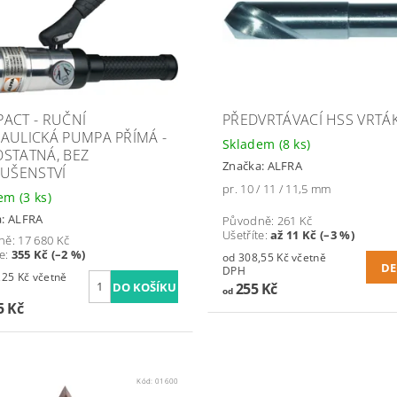
ACT - RUČNÍ
PŘEDVRTÁVACÍ HSS VRTÁ
AULICKÁ PUMPA PŘÍMÁ -
Skladem
(8 ks)
STATNÁ, BEZ
Značka:
ALFRA
LUŠENSTVÍ
pr. 10 / 11 / 11,5 mm
dem
(3 ks)
a:
ALFRA
Původně:
261 Kč
Ušetříte
:
až 11 Kč (–3 %)
ně:
17 680 Kč
te
:
355 Kč (–2 %)
od 308,55 Kč včetně
DE
DPH
Kč včetně
255 Kč
od
5 Kč
Kód:
01600