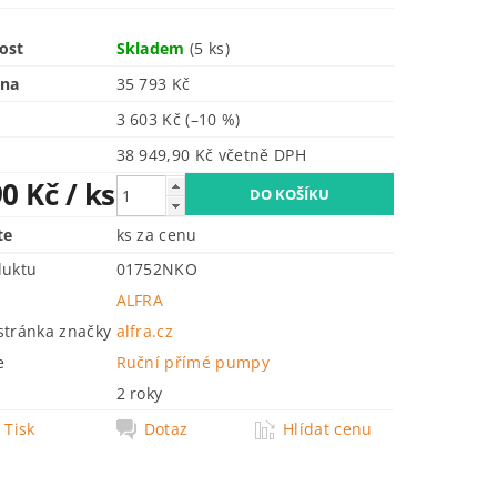
ost
Skladem
(5 ks)
ena
35 793 Kč
3 603 Kč
(–10 %)
38 949,90 Kč včetně DPH
90 Kč
/ ks
te
ks za cenu
duktu
01752NKO
ALFRA
tránka značky
alfra.cz
e
Ruční přímé pumpy
2 roky
Tisk
Dotaz
Hlídat cenu