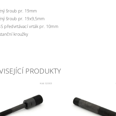
žný šroub pr. 19mm
žný šroub pr. 19x9,5mm
S předvrtávací vrták pr. 10mm
stanční kroužky
VISEJÍCÍ PRODUKTY
Kód:
02003