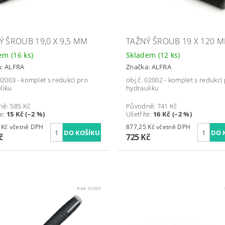
Ý ŠROUB 19,0 X 9,5 MM
TAŽNÝ ŠROUB 19 X 120 
dem
(16 ks)
Skladem
(12 ks)
a:
ALFRA
Značka:
ALFRA
 02003 - komplet s redukcí pro
obj.č. 02002 - komplet s redukcí
liku
hydrauliku
ně:
585 Kč
Původně:
741 Kč
te
:
15 Kč (–2 %)
Ušetříte
:
16 Kč (–2 %)
689,70 Kč včetně DPH
877,25 Kč včetně DPH
č
725 Kč
Kód:
02005