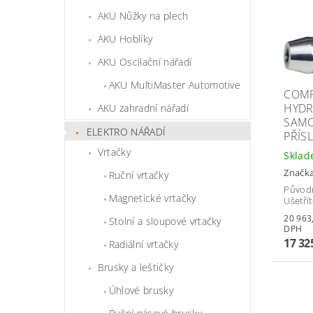
AKU Nůžky na plech
AKU Hoblíky
AKU Oscilační nářadí
AKU MultiMaster Automotive
COMP
HYDR
AKU zahradní nářadí
SAMO
ELEKTRO NÁŘADÍ
PŘÍS
Vrtačky
Skla
Značk
Ruční vrtačky
Původ
Magnetické vrtačky
Ušetří
20 963,25 
Stolní a sloupové vrtačky
DPH
17 32
Radiální vrtačky
Brusky a leštičky
Úhlové brusky