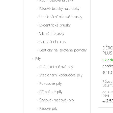
Ruční pásové brusky
Pásové brusky na trubky
Stacionární pásové brusky
Excentrické brusky
Vibrační brusky
Satinační brusky
DĚRO
Leštičky na lakované povrchy
PLUS
Pily
Skla
Značk
Ruční kotoučové pily
Ø 15,2
Stacionární kotoučové pily
Původ
Pokosové pily
Ušetří
Přímočaré pily
od 3 067,
DPH
Šavlové (mečové) pily
2 5
od
Pásové pily